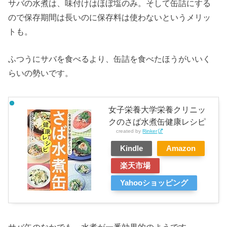
サバの水煮は、味付けはほぼ塩のみ。そして缶詰にする
ので保存期間は長いのに保存料は使わないというメリッ
トも。
ふつうにサバを食べるより、缶詰を食べたほうがいいく
らいの勢いです。
女子栄養大学栄養クリニッ
クのさば水煮缶健康レシピ
created by
Rinker
Kindle
Amazon
楽天市場
Yahooショッピング