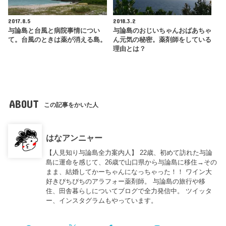
2017.8.5
2018.3.2
与論島と台風と病院事情につい
与論島のおじいちゃんおばあちゃ
て。台風のときは薬が消える島。
ん元気の秘密。薬剤師をしている
理由とは？
ABOUT
この記事をかいた人
はなアンニャー
【人見知り与論島全力案内人】 22歳、初めて訪れた与論
島に運命を感じて、26歳で山口県から与論島に移住→その
まま、結婚してかーちゃんになっちゃった！！ ワイン大
好きぴちぴちのアラフォー薬剤師。 与論島の旅行や移
住、田舎暮らしについてブログで全力発信中。 ツイッタ
ー、インスタグラムもやっています。