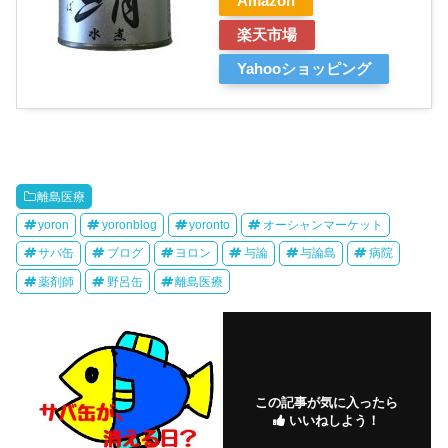
Amazon
楽天市場
Yahooショッピング
離島医療
yoron
yoronblog
yoronto
オーシャンマーケット
サバ缶
ブログ
ヨロン
与論
与論島
病院
薬剤師
野呂缶
離島医療
この記事が気に入ったら
いいねしよう！