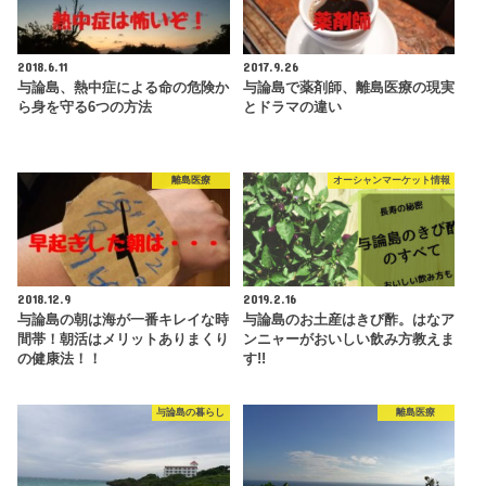
2018.6.11
2017.9.26
与論島、熱中症による命の危険か
与論島で薬剤師、離島医療の現実
ら身を守る6つの方法
とドラマの違い
離島医療
オーシャンマーケット情報
2018.12.9
2019.2.16
与論島の朝は海が一番キレイな時
与論島のお土産はきび酢。はなア
間帯！朝活はメリットありまくり
ンニャーがおいしい飲み方教えま
の健康法！！
す!!
与論島の暮らし
離島医療