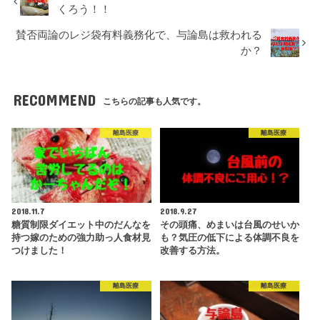
くろう！！
賛否両論のレジ袋有料義務化で、与論島は救われる
か？
RECOMMEND
こちらの記事も人気です。
離島医療
離島医療
2018.11.7
2018.9.27
糖質制限ダイエット中のだんなを
その頭痛、めまいは台風のせいか
持つ嫁のための強力助っ人食材見
も？気圧の低下による体調不良を
つけました！
改善する方法。
離島医療
離島医療