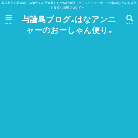
鹿児島県の最南端、与論島での田舎暮らしや移住物語、オーシャンマーケットの情報などの与論島
お役立ち情報ブログです。
与論島ブログ~はなアンニ
menu
search
ャーのおーしゃん便り~