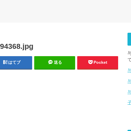
94368.jpg
はてブ
送る
Pocket