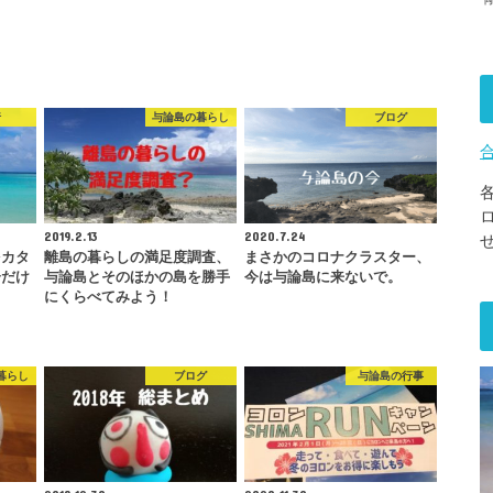
行
与論島の暮らし
ブログ
2019.2.13
2020.7.24
をカタ
離島の暮らしの満足度調査、
まさかのコロナクラスター、
分だけ
与論島とそのほかの島を勝手
今は与論島に来ないで。
！
にくらべてみよう！
暮らし
ブログ
与論島の行事