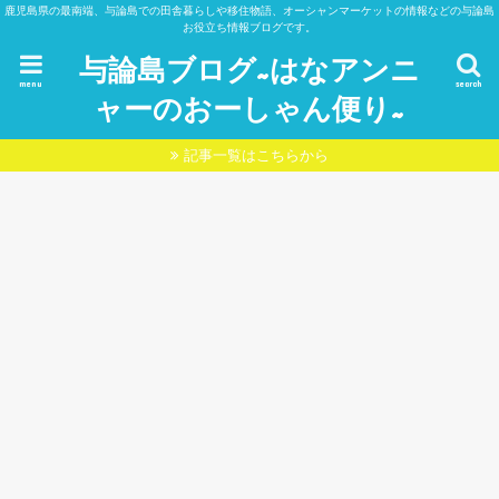
鹿児島県の最南端、与論島での田舎暮らしや移住物語、オーシャンマーケットの情報などの与論島
お役立ち情報ブログです。
与論島ブログ~はなアンニ
menu
search
ャーのおーしゃん便り~
記事一覧はこちらから