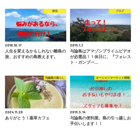
移住
ブログ
2018.10.17
2019.1.3
人生を変えるかもしれない離島の
与論島はアマゾンプライムビデオ
旅、おすすめの島教えます。
が必需品！！休日に、『フォレス
ト・ガンプ一…
与論島の暮らし
オーシャンマーケット情報
2024.11.28
2019.5.14
ありがとう！薬草カフェ
与論島の便利屋。島の引っ越しお
手伝いします！！