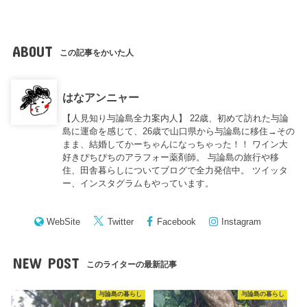
ABOUT
この記事をかいた人
はなアンニャー
【人見知り与論島全力案内人】 22歳、初めて訪れた与論
島に運命を感じて、26歳で山口県から与論島に移住→その
まま、結婚してかーちゃんになっちゃった！！ ワイン大
好きぴちぴちのアラフォー薬剤師。 与論島の旅行や移
住、田舎暮らしについてブログで全力発信中。 ツイッタ
ー、インスタグラムもやっています。
WebSite
Twitter
Facebook
Instagram
NEW POST
このライターの最新記事
与論島の暮らし
与論島の暮らし