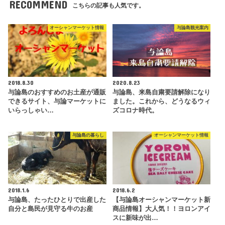
RECOMMEND
こちらの記事も人気です。
オーシャンマーケット情報
与論島観光案内
2018.8.30
2020.8.23
与論島のおすすめのお土産が通販
与論島、来島自粛要請解除になり
できるサイト、与論マーケットに
ました。これから、どうなるウィ
いらっしゃい…
ズコロナ時代。
与論島の暮らし
オーシャンマーケット情報
2018.1.6
2018.6.2
与論島、たったひとりで出産した
【与論島オーシャンマーケット新
自分と島民が見守る牛のお産
商品情報】大人気！！ヨロンアイ
スに新味が出…