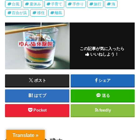
台風
夏休み
子育て
手作り
旅行
海
百合が浜
移住
離島
この記事が気に入ったら
いいねしよう！
ポスト
シェア
はてブ
送る
Pocket
feedly
Translate »