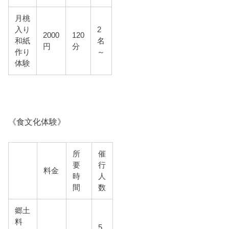
月桃
入り
2
2000
120
和紙
名
円
分
作り
～
体験
《食文化体験》
所
催
要
行
料金
時
人
間
数
郷土
料
5