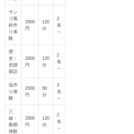
サン
ゴ風
2
2000
120
鈴作
名
円
分
り体
～
験
歴
2
史・
2000
120
名
史跡
円
分
～
探訪
塩作
3
2000
90
り体
名
円
分
験
～
三
2
線・
2000
120
名
島唄
円
分
～
体験