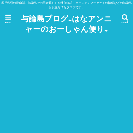
鹿児島県の最南端、与論島での田舎暮らしや移住物語、オーシャンマーケットの情報などの与論島
お役立ち情報ブログです。
与論島ブログ~はなアンニ
menu
search
ャーのおーしゃん便り~