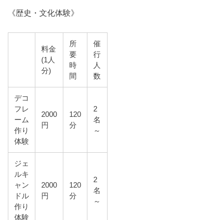
《歴史・文化体験》
所
催
料金
要
行
(1人
時
人
分)
間
数
デコ
フレ
2
2000
120
ーム
名
円
分
作り
～
体験
ジェ
ルキ
2
ャン
2000
120
名
ドル
円
分
～
作り
体験