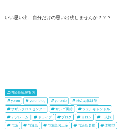
いい思い出、自分だけの思い出残しませんか？？？
与論島観光案内
yoron
yoronblog
yoronto
ゆんぬ体験館
サザンクロスセンター
サンゴ風鈴
ジェルキャンドル
デフレーム
ドライブ
ブログ
ヨロン
一人旅
与論
与論島
与論島お土産
与論島名物
体験型