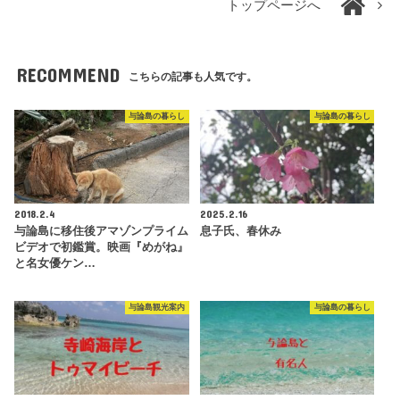
トップページへ
RECOMMEND
こちらの記事も人気です。
与論島の暮らし
与論島の暮らし
2018.2.4
2025.2.16
与論島に移住後アマゾンプライム
息子氏、春休み
ビデオで初鑑賞。映画『めがね』
と名女優ケン…
与論島観光案内
与論島の暮らし