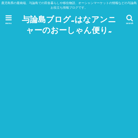
鹿児島県の最南端、与論島での田舎暮らしや移住物語、オーシャンマーケットの情報などの与論島
お役立ち情報ブログです。
与論島ブログ~はなアンニ
menu
search
ャーのおーしゃん便り~