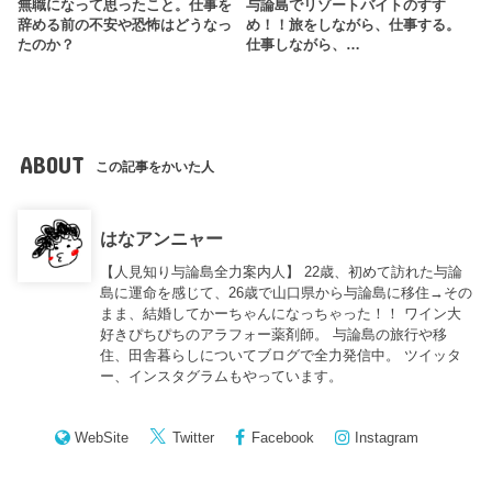
無職になって思ったこと。仕事を
与論島でリゾートバイトのすす
辞める前の不安や恐怖はどうなっ
め！！旅をしながら、仕事する。
たのか？
仕事しながら、…
ABOUT
この記事をかいた人
はなアンニャー
【人見知り与論島全力案内人】 22歳、初めて訪れた与論
島に運命を感じて、26歳で山口県から与論島に移住→その
まま、結婚してかーちゃんになっちゃった！！ ワイン大
好きぴちぴちのアラフォー薬剤師。 与論島の旅行や移
住、田舎暮らしについてブログで全力発信中。 ツイッタ
ー、インスタグラムもやっています。
WebSite
Twitter
Facebook
Instagram