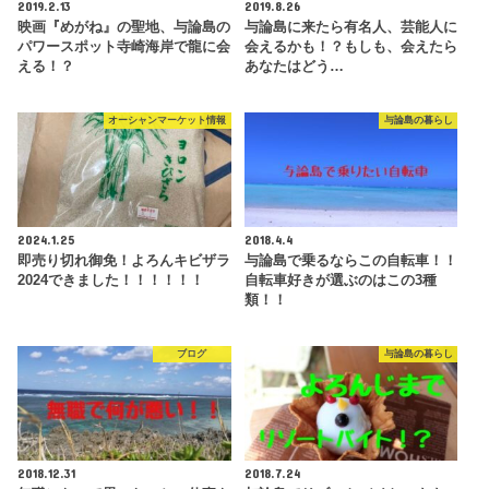
2019.2.13
2019.8.26
映画『めがね』の聖地、与論島の
与論島に来たら有名人、芸能人に
パワースポット寺崎海岸で龍に会
会えるかも！？もしも、会えたら
える！？
あなたはどう…
オーシャンマーケット情報
与論島の暮らし
2024.1.25
2018.4.4
即売り切れ御免！よろんキビザラ
与論島で乗るならこの自転車！！
2024できました！！！！！！
自転車好きが選ぶのはこの3種
類！！
ブログ
与論島の暮らし
2018.12.31
2018.7.24