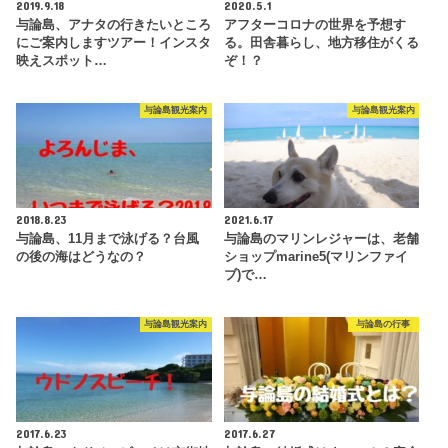
2019.9.18
2020.5.1
与論島、アナタの行きたいところ
アフターコロナの世界を予想す
にご案内しますツアー！インスタ
る。田舎暮らし、地方移住がくる
映えスポット…
ぞ！？
与論島観光案内
与論島観光案内
2018.8.23
2021.6.17
与論島、11月まで泳げる？台風
与論島のマリンレジャーは、老舗
の後の海はどうなの？
ショップmarine5(マリンファイ
ブ)で…
与論島観光案内
与論島の行事
2017.6.23
2017.6.27