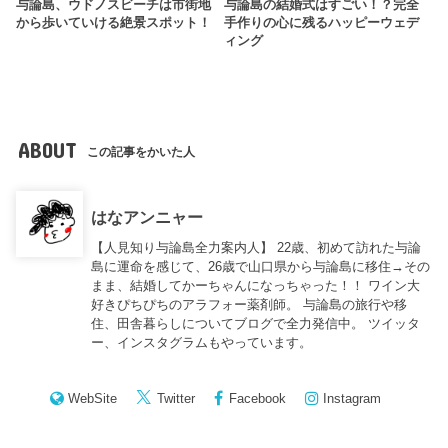
与論島、ウドノスビーチは市街地
与論島の結婚式はすごい！？完全
から歩いていける絶景スポット！
手作りの心に残るハッピーウェデ
ィング
ABOUT
この記事をかいた人
はなアンニャー
【人見知り与論島全力案内人】 22歳、初めて訪れた与論
島に運命を感じて、26歳で山口県から与論島に移住→その
まま、結婚してかーちゃんになっちゃった！！ ワイン大
好きぴちぴちのアラフォー薬剤師。 与論島の旅行や移
住、田舎暮らしについてブログで全力発信中。 ツイッタ
ー、インスタグラムもやっています。
WebSite
Twitter
Facebook
Instagram