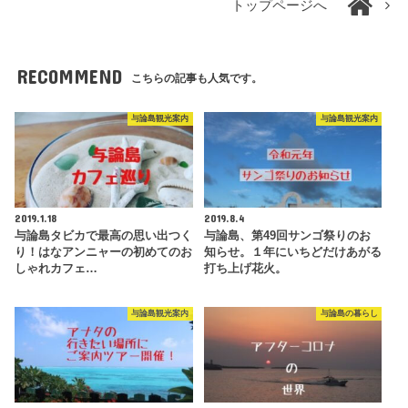
トップページへ
RECOMMEND
こちらの記事も人気です。
与論島観光案内
与論島観光案内
2019.1.18
2019.8.4
与論島タビカで最高の思い出つく
与論島、第49回サンゴ祭りのお
り！はなアンニャーの初めてのお
知らせ。１年にいちどだけあがる
しゃれカフェ…
打ち上げ花火。
与論島観光案内
与論島の暮らし