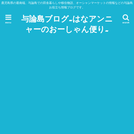
鹿児島県の最南端、与論島での田舎暮らしや移住物語、オーシャンマーケットの情報などの与論島
お役立ち情報ブログです。
与論島ブログ~はなアンニ
menu
search
ャーのおーしゃん便り~