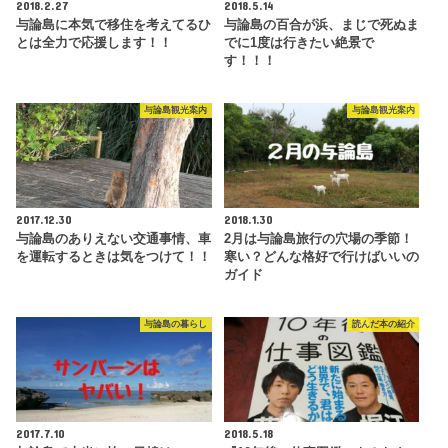
2018.2.27
2018.5.14
与論島に本気で移住を考えてるひ
与論島の百合が浜、まじで死ぬま
とは全力で応援します！！
でに1度は行きたい絶景で
す！！！
与論島観光案内
与論島観光案内
2017.12.30
2018.1.30
与論島のありえない交通事情、車
2月は与論島旅行の穴場の季節！
を運転するときは気をつけて！！
寒い？どんな格好で行けばいいの
ガイド
与論島の暮らし
読んだ本の紹介
2017.7.10
2018.5.18