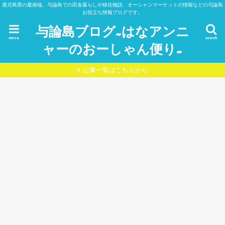
鹿児島県の最南端、与論島での田舎暮らしや移住物語、オーシャンマーケットの情報などの与論島
お役立ち情報ブログです。
与論島ブログ~はなアンニ
menu
search
ャーのおーしゃん便り~
記事一覧はこちらから