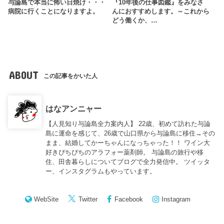
与論島で本当に怖い日焼け・・・
『10年後の仕事図鑑』をみなさ
病院に行くことになりますよ。
んにおすすめします。～これから
どう働くか、…
ABOUT
この記事をかいた人
はなアンニャー
【人見知り与論島全力案内人】 22歳、初めて訪れた与論
島に運命を感じて、26歳で山口県から与論島に移住→その
まま、結婚してかーちゃんになっちゃった！！ ワイン大
好きぴちぴちのアラフォー薬剤師。 与論島の旅行や移
住、田舎暮らしについてブログで全力発信中。 ツイッタ
ー、インスタグラムもやっています。
WebSite
Twitter
Facebook
Instagram