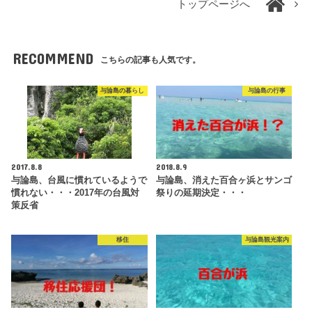
トップページへ
RECOMMEND
こちらの記事も人気です。
与論島の暮らし
与論島の行事
2017.8.8
2018.8.9
与論島、台風に慣れているようで
与論島、消えた百合ヶ浜とサンゴ
慣れない・・・2017年の台風対
祭りの延期決定・・・
策反省
移住
与論島観光案内