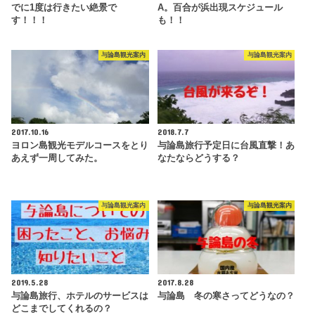
でに1度は行きたい絶景で
A。百合が浜出現スケジュール
す！！！
も！！
与論島観光案内
与論島観光案内
2017.10.16
2018.7.7
ヨロン島観光モデルコースをとり
与論島旅行予定日に台風直撃！あ
あえず一周してみた。
なたならどうする？
与論島観光案内
与論島観光案内
2019.5.28
2017.8.28
与論島旅行、ホテルのサービスは
与論島 冬の寒さってどうなの？
どこまでしてくれるの？