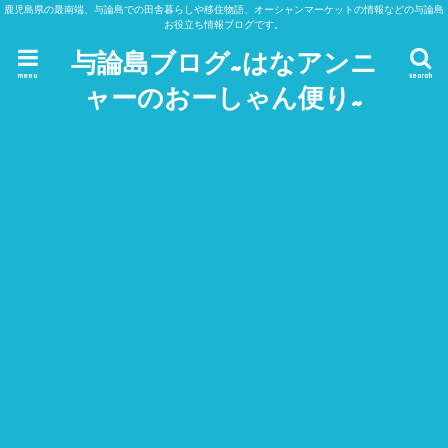
鹿児島県の最南端、与論島での田舎暮らしや移住物語、オーシャンマーケットの情報などの与論島
お役立ち情報ブログです。
与論島ブログ~はなアンニ
menu
search
ャーのおーしゃん便り~