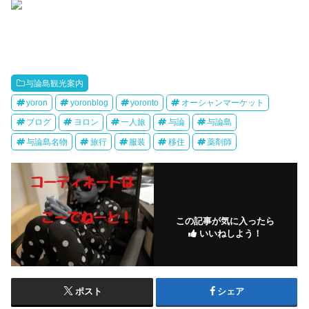
与論島観光案内
yoron
yoronblog
yoronto
オーシャンマーケット
ブログ
ヨロン
一人旅
与論
与論島
与論島名物
旅行
服装
移住
薬剤師
この記事が気に入ったら
いいねしよう！
ポスト
シェア