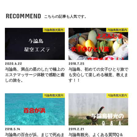
RECOMMEND
こちらの記事も人気です。
与論島観光案内
与論島観光案内
2020.6.22
2018.7.25
与論島、満点の星のしたで極上の
与論島、初めての女子ひとり旅で
エステマッサージ体験で感動と癒
も安心して楽しめる極意、教えま
しの旅を。
す！！
与論島観光案内
与論島観光案内
2018.5.14
2019.2.21
与論島の百合が浜、まじで死ぬま
与論島観光、よくある質問Q＆