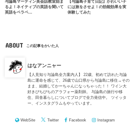
与論島マーティン英会話教室始ま
【与論島子育て日記】かわいい子
るよ！ネイティブの英語を聞いて
には旅をさせよ！の効能効果を実
英語をペラペ…
体験してみた
ABOUT
この記事をかいた人
はなアンニャー
【人見知り与論島全力案内人】 22歳、初めて訪れた与論
島に運命を感じて、26歳で山口県から与論島に移住→その
まま、結婚してかーちゃんになっちゃった！！ ワイン大
好きぴちぴちのアラフォー薬剤師。 与論島の旅行や移
住、田舎暮らしについてブログで全力発信中。 ツイッタ
ー、インスタグラムもやっています。
WebSite
Twitter
Facebook
Instagram