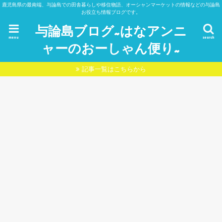
鹿児島県の最南端、与論島での田舎暮らしや移住物語、オーシャンマーケットの情報などの与論島
お役立ち情報ブログです。
与論島ブログ~はなアンニ
menu
search
ャーのおーしゃん便り~
記事一覧はこちらから