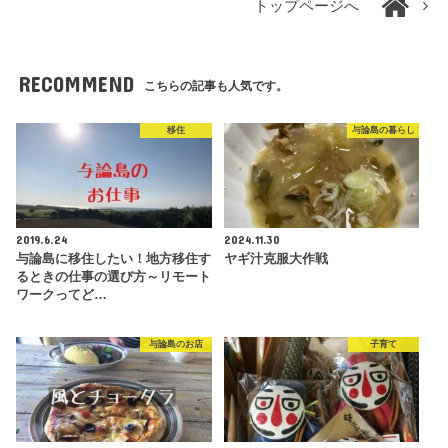
トップページへ
RECOMMEND
こちらの記事も人気です。
移住
与論島の暮らし
2019.6.24
2024.11.30
与論島に移住したい！地方移住す
ヤギ汁克服大作戦
るときの仕事の選び方～リモート
ワークってど…
与論島のお店
子育て