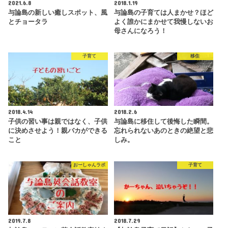
2021.6.8
2018.1.19
与論島の新しい癒しスポット、風
与論島の子育ては人まかせ？ほど
とチョータラ
よく誰かにまかせて我慢しないお
母さんになろう！
子育て
移住
2018.4.14
2018.2.6
子供の習い事は親ではなく、子供
与論島に移住して後悔した瞬間。
に決めさせよう！親バカができる
忘れられないあのときの絶望と悲
こと
しみ。
おーしゃんラボ
子育て
2019.7.8
2018.7.29