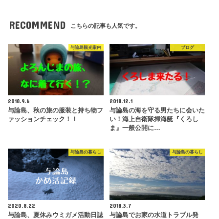
RECOMMEND
こちらの記事も人気です。
与論島観光案内
ブログ
2018.9.6
2018.12.1
与論島、秋の旅の服装と持ち物フ
与論島の海を守る男たちに会いた
ァッションチェック！！
い！海上自衛隊掃海艇『くろし
ま』一般公開に…
与論島の暮らし
与論島の暮らし
2020.8.22
2018.3.7
与論島、夏休みウミガメ活動日誌
与論島でお家の水道トラブル発