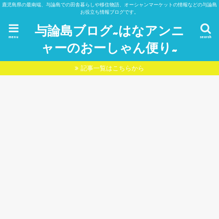
鹿児島県の最南端、与論島での田舎暮らしや移住物語、オーシャンマーケットの情報などの与論島
お役立ち情報ブログです。
与論島ブログ~はなアンニ
menu
search
ャーのおーしゃん便り~
記事一覧はこちらから