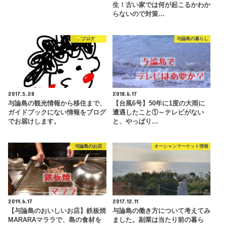
生！古い家では何が起こるかわか
らないので対策…
ブログ
与論島の暮らし
2017.5.28
2018.6.17
与論島の観光情報から移住まで、
【台風6号】50年に1度の大雨に
ガイドブックにない情報をブログ
遭遇したこと①～テレビがない
でお届けします。
と、やっぱり…
与論島のお店
オーシャンマーケット情報
2019.6.17
2017.12.11
【与論島のおいしいお店】鉄板焼
与論島の働き方について考えてみ
MARARAマララで、島の食材を
ました。副業は当たり前の暮ら