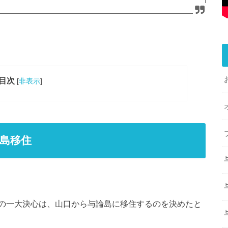
目次
[
非表示
]
島移住
の一大決心は、山口から与論島に移住するのを決めたと