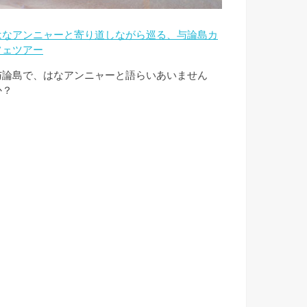
はなアンニャーと寄り道しながら巡る、与論島カ
フェツアー
与論島で、はなアンニャーと語らいあいません
か？