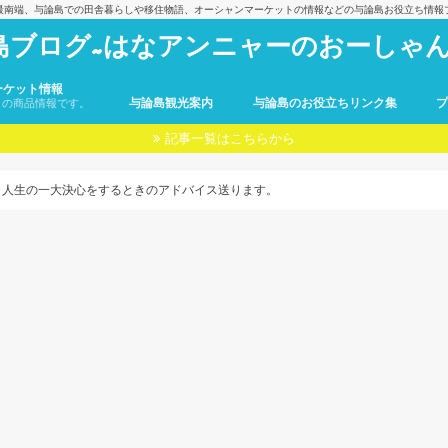
最南端、与論島での田舎暮らしや移住物語、オーシャンマーケットの情報などの与論島お役立ち情報
島ブログ~はなアンニャーのおーしゃん
ーケット情報
与論島観光案内
与論島のお役立ちリンク集
トの商品情報です。
記事一覧はこちらから
。人生の一大決心をするときのアドバイス送ります。