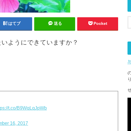
はてブ
送る
Pocket
たいようにできていますか？
tps://t.co/B9WqLqJpWb
mber 16, 2017