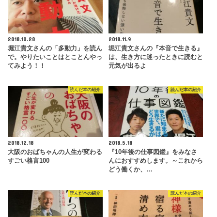
2018.10.28
2018.11.9
堀江貴文さんの「多動力」を読ん
堀江貴文さんの『本音で生きる』
で。やりたいことはとことんやっ
は、生き方に迷ったときに読むと
てみよう！！
元気が出るよ
読んだ本の紹介
読んだ本の紹介
2018.12.18
2018.5.18
大阪のおばちゃんの人生が変わる
『10年後の仕事図鑑』をみなさ
すごい格言100
んにおすすめします。～これから
どう働くか、…
読んだ本の紹介
読んだ本の紹介