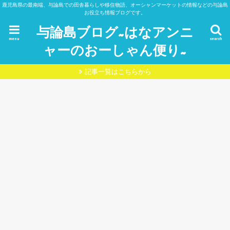
鹿児島県の最南端、与論島での田舎暮らしや移住物語、オーシャンマーケットの情報などの与論島
お役立ち情報ブログです。
与論島ブログ~はなアンニ
menu
search
ャーのおーしゃん便り~
記事一覧はこちらから