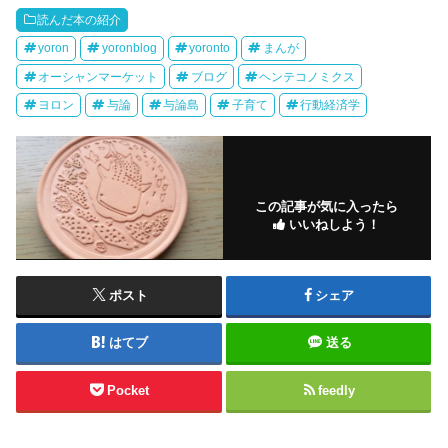
読んだ本の紹介
yoron
yoronblog
yoronto
まんが
オーシャンマーケット
ブログ
ヘンテコノミクス
ヨロン
与論
与論島
子育て
行動経済学
この記事が気に入ったら
いいねしよう！
ポスト
シェア
はてブ
送る
Pocket
feedly