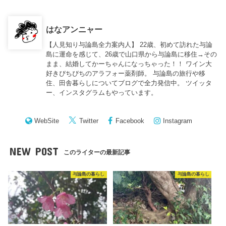
はなアンニャー
【人見知り与論島全力案内人】 22歳、初めて訪れた与論
島に運命を感じて、26歳で山口県から与論島に移住→その
まま、結婚してかーちゃんになっちゃった！！ ワイン大
好きぴちぴちのアラフォー薬剤師。 与論島の旅行や移
住、田舎暮らしについてブログで全力発信中。 ツイッタ
ー、インスタグラムもやっています。
WebSite
Twitter
Facebook
Instagram
NEW POST
このライターの最新記事
与論島の暮らし
与論島の暮らし