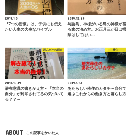
2019.1.5
2019.12.29
『7つの習慣』は、子供にも伝え
与論島、神様がいる島の神様が宿
たい人生の大事なバイブル
る家の清め方。お正月三が日は掃
除はしてはい…
読んだ本の紹介
移住
2018.10.19
2019.1.23
潜在意識の書きかえ方～「本当の
あたらしい移住のカタチ～自分で
自分」が封印されてるの気づいて
選ぶこれからの働き方と暮らし方
る？？～
ABOUT
この記事をかいた人