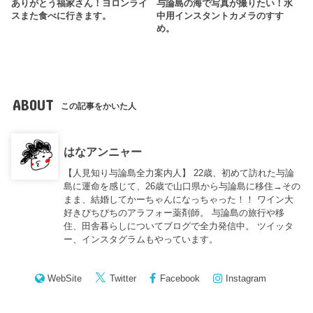
ありがとう福家さん！ヨロンライ
与論島の海で写真が撮りたい！水
スまた食べに行きます。
中用インスタントカメラのすす
め。
ABOUT
この記事をかいた人
はなアンニャー
【人見知り与論島全力案内人】 22歳、初めて訪れた与論
島に運命を感じて、26歳で山口県から与論島に移住→その
まま、結婚してかーちゃんになっちゃった！！ ワイン大
好きぴちぴちのアラフォー薬剤師。 与論島の旅行や移
住、田舎暮らしについてブログで全力発信中。 ツイッタ
ー、インスタグラムもやっています。
WebSite
Twitter
Facebook
Instagram