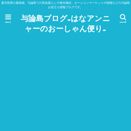
鹿児島県の最南端、与論島での田舎暮らしや移住物語、オーシャンマーケットの情報などの与論島
お役立ち情報ブログです。
与論島ブログ~はなアンニ
menu
search
ャーのおーしゃん便り~