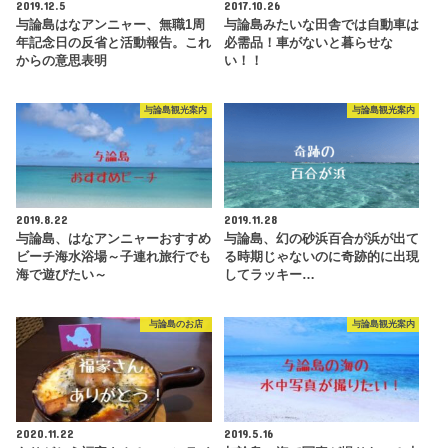
2019.12.5
2017.10.26
与論島はなアンニャー、無職1周
与論島みたいな田舎では自動車は
年記念日の反省と活動報告。これ
必需品！車がないと暮らせな
からの意思表明
い！！
与論島観光案内
与論島観光案内
2019.8.22
2019.11.28
与論島、はなアンニャーおすすめ
与論島、幻の砂浜百合が浜が出て
ビーチ海水浴場～子連れ旅行でも
る時期じゃないのに奇跡的に出現
海で遊びたい～
してラッキー…
与論島のお店
与論島観光案内
2020.11.22
2019.5.16