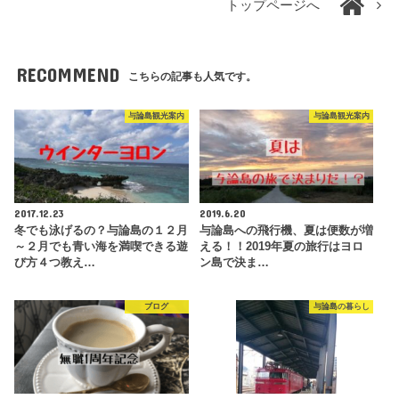
トップページへ
RECOMMEND
こちらの記事も人気です。
与論島観光案内
与論島観光案内
2017.12.23
2019.6.20
冬でも泳げるの？与論島の１２月
与論島への飛行機、夏は便数が増
～２月でも青い海を満喫できる遊
える！！2019年夏の旅行はヨロ
び方４つ教え…
ン島で決ま…
ブログ
与論島の暮らし