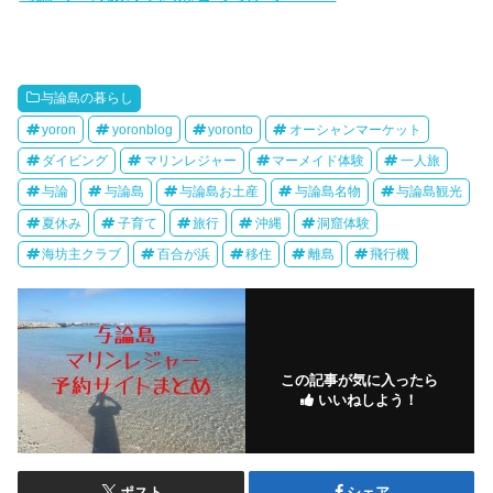
与論島の暮らし
yoron
yoronblog
yoronto
オーシャンマーケット
ダイビング
マリンレジャー
マーメイド体験
一人旅
与論
与論島
与論島お土産
与論島名物
与論島観光
夏休み
子育て
旅行
沖縄
洞窟体験
海坊主クラブ
百合が浜
移住
離島
飛行機
この記事が気に入ったら
いいねしよう！
ポスト
シェア