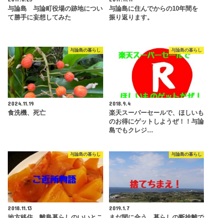
与論島 与論町役場の跡地につい
与論島に住んでからの10年間を
て勝手に妄想してみた
振り返ります。
与論島の暮らし
与論島の暮らし
2024.11.19
2018.9.4
食洗機、死亡
楽天スーパーセールで、ほしいも
のお得にゲットしようぜ！！与論
島でもクレジ…
与論島の暮らし
与論島の暮らし
2018.11.13
2019.1.7
地方移住、離島暮らしのいいとこ
まだ間に合う、暮らしの断捨離で