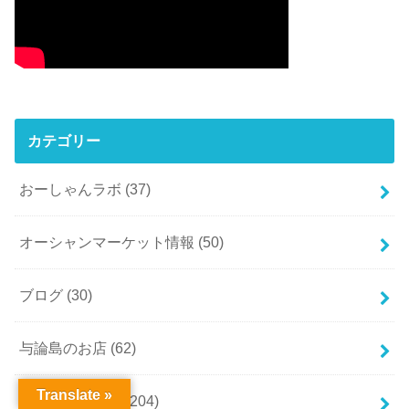
カテゴリー
おーしゃんラボ
(37)
オーシャンマーケット情報
(50)
ブログ
(30)
与論島のお店
(62)
Translate »
与論島の暮らし
(204)