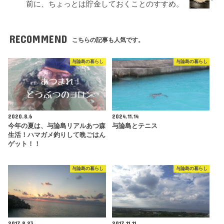
前に、ちょっとは貯金しておくことのすすめ。
RECOMMEND
こちらの記事も人気です。
与論島の暮らし
与論島の暮らし
2020.8.6
2024.11.14
今年の夏は、与論島リアルあつ森
与論島とテニス
生活！ハマガメ釣りして晩ごはん
ゲット！！
与論島の暮らし
与論島の暮らし
2017.8.23
2017.11.11