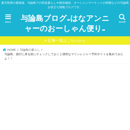
鹿児島県の最南端、与論島での田舎暮らしや移住物語、オーシャンマーケットの情報などの与論島
お役立ち情報ブログです。
与論島ブログ~はなアンニ
menu
search
ャーのおーしゃん便り~
記事一覧はこちらから
HOME
与論島の暮らし
与論島、旅行に来る前にチェックしておくと便利なマリンレジャー予約サイトを集めてみた
よ！！