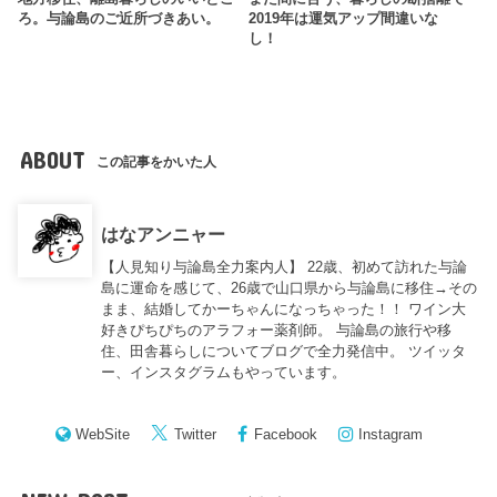
ろ。与論島のご近所づきあい。
2019年は運気アップ間違いな
し！
ABOUT
この記事をかいた人
はなアンニャー
【人見知り与論島全力案内人】 22歳、初めて訪れた与論
島に運命を感じて、26歳で山口県から与論島に移住→その
まま、結婚してかーちゃんになっちゃった！！ ワイン大
好きぴちぴちのアラフォー薬剤師。 与論島の旅行や移
住、田舎暮らしについてブログで全力発信中。 ツイッタ
ー、インスタグラムもやっています。
WebSite
Twitter
Facebook
Instagram