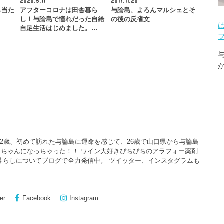
2020.5.11
2017.11.20
ら当た
アフターコロナは田舎暮ら
与論島、よろんマルシェとそ
し！与論島で憧れだった自給
の後の反省文
自足生活はじめました。…
22歳、初めて訪れた与論島に運命を感じて、26歳で山口県から与論島
ちゃんになっちゃった！！ ワイン大好きぴちぴちのアラフォー薬剤
暮らしについてブログで全力発信中。 ツイッター、インスタグラムも
er
Facebook
Instagram