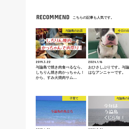
RECOMMEND
こちらの記事も人気です。
与論島のお店
今日の
2019.3.22
2024.1.16
与論島で焼き肉食べるなら、
おひさしぶりです。与
しちりん焼き肉かっちゃん！
はなアンニャーです。
から、すみ火焼肉サム…
子育て
与論島の