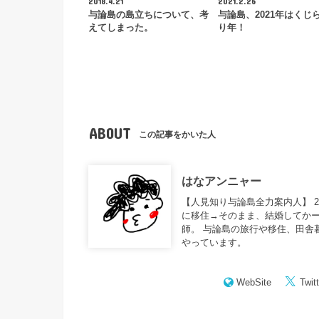
2018.4.21
2021.2.26
与論島の島立ちについて、考
与論島、2021年はくじ
えてしまった。
り年！
ABOUT
この記事をかいた人
はなアンニャー
【人見知り与論島全力案内人】 
に移住→そのまま、結婚してかー
師。 与論島の旅行や移住、田舎
やっています。
WebSite
Twitt