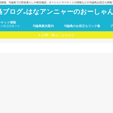
最南端、与論島での田舎暮らしや移住物語、オーシャンマーケットの情報などの与論島お役立ち情報
島ブログ~はなアンニャーのおーしゃん
ーケット情報
与論島観光案内
与論島のお役立ちリンク集
トの商品情報です。
記事一覧はこちらから