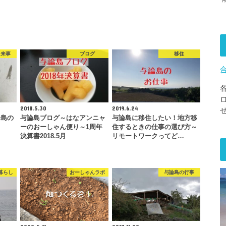
出来事
ブログ
移住
2018.5.30
2019.6.24
論島の
与論島ブログ～はなアンニャ
与論島に移住したい！地方移
ーのおーしゃん便り～1周年
住するときの仕事の選び方～
決算書2018.5月
リモートワークってど…
暮らし
おーしゃんラボ
与論島の行事