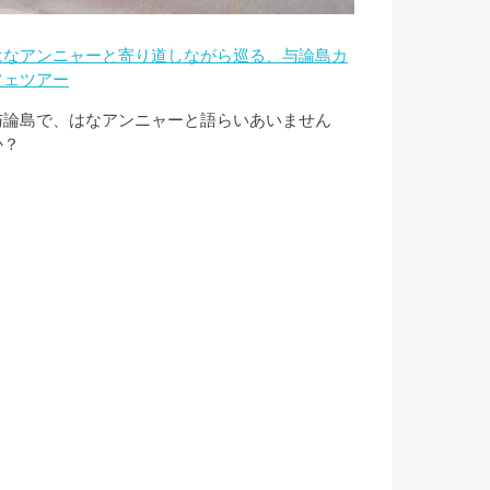
はなアンニャーと寄り道しながら巡る、与論島カ
フェツアー
与論島で、はなアンニャーと語らいあいません
か？