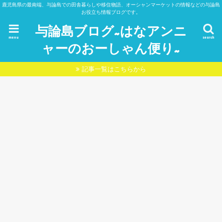
鹿児島県の最南端、与論島での田舎暮らしや移住物語、オーシャンマーケットの情報などの与論島
お役立ち情報ブログです。
与論島ブログ~はなアンニ
menu
search
ャーのおーしゃん便り~
記事一覧はこちらから