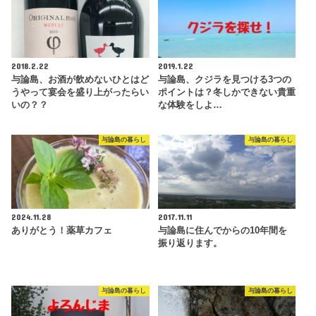
2018.2.22
2019.1.22
与論島、お酒が飲めないひとはど
与論島、クジラを見つける3つの
うやって宴会を盛り上がったらい
ポイントは？冬しかできない貴重
いの？？
な体験をしよ…
与論島の暮らし
与論島の暮らし
2024.11.28
2017.11.11
ありがとう！薬草カフェ
与論島に住んでからの10年間を
振り返ります。
与論島の暮らし
与論島の暮らし