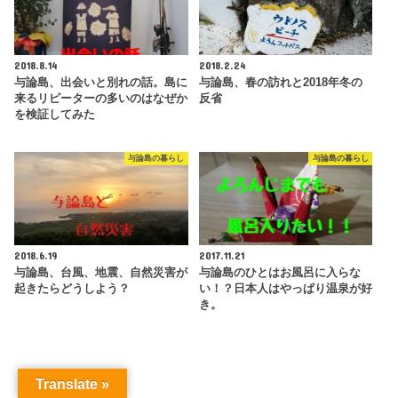
2018.8.14
2018.2.24
与論島、出会いと別れの話。島に
与論島、春の訪れと2018年冬の
来るリピーターの多いのはなぜか
反省
を検証してみた
与論島の暮らし
与論島の暮らし
2018.6.19
2017.11.21
与論島、台風、地震、自然災害が
与論島のひとはお風呂に入らな
起きたらどうしよう？
い！？日本人はやっぱり温泉が好
き。
Translate »