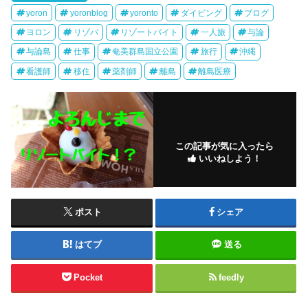
yoron
yoronblog
yoronto
ダイビング
ブログ
ヨロン
リゾバ
リゾートバイト
一人旅
与論
与論島
仕事
奄美群島国立公園
旅行
沖縄
看護師
移住
薬剤師
離島
離島医療
この記事が気に入ったら
いいねしよう！
ポスト
シェア
はてブ
送る
Pocket
feedly