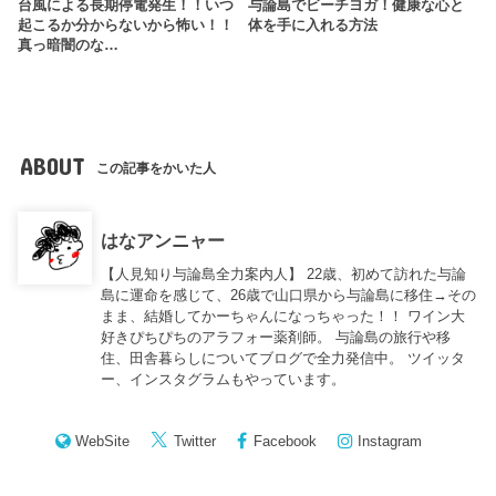
台風による長期停電発生！！いつ
与論島でビーチヨガ！健康な心と
起こるか分からないから怖い！！
体を手に入れる方法
真っ暗闇のな…
ABOUT
この記事をかいた人
はなアンニャー
【人見知り与論島全力案内人】 22歳、初めて訪れた与論
島に運命を感じて、26歳で山口県から与論島に移住→その
まま、結婚してかーちゃんになっちゃった！！ ワイン大
好きぴちぴちのアラフォー薬剤師。 与論島の旅行や移
住、田舎暮らしについてブログで全力発信中。 ツイッタ
ー、インスタグラムもやっています。
WebSite
Twitter
Facebook
Instagram