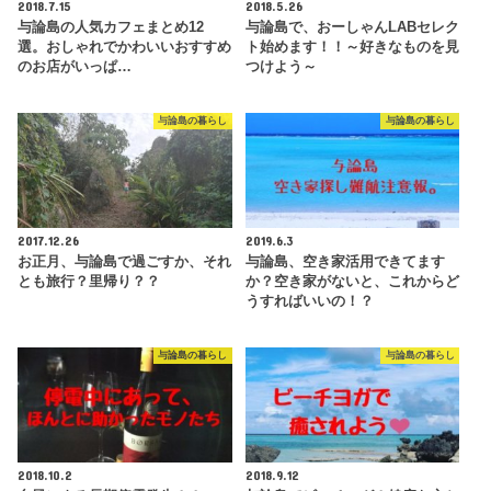
2018.7.15
2018.5.26
与論島の人気カフェまとめ12
与論島で、おーしゃんLABセレク
選。おしゃれでかわいいおすすめ
ト始めます！！～好きなものを見
のお店がいっぱ…
つけよう～
与論島の暮らし
与論島の暮らし
2017.12.26
2019.6.3
お正月、与論島で過ごすか、それ
与論島、空き家活用できてます
とも旅行？里帰り？？
か？空き家がないと、これからど
うすればいいの！？
与論島の暮らし
与論島の暮らし
2018.10.2
2018.9.12