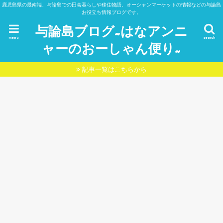
鹿児島県の最南端、与論島での田舎暮らしや移住物語、オーシャンマーケットの情報などの与論島
お役立ち情報ブログです。
与論島ブログ~はなアンニ
menu
search
ャーのおーしゃん便り~
記事一覧はこちらから