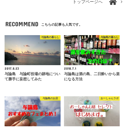
トップページへ
RECOMMEND
こちらの記事も人気です。
与論島の暮らし
与論島の暮らし
2017.8.23
2018.7.1
与論島 与論町役場の跡地につい
与論島は酒の島、二日酔いから楽
て勝手に妄想してみた
になる方法
与論島のお店
おーしゃんラボ