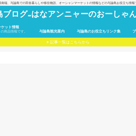
最南端、与論島での田舎暮らしや移住物語、オーシャンマーケットの情報などの与論島お役立ち情報
島ブログ~はなアンニャーのおーしゃん
ーケット情報
与論島観光案内
与論島のお役立ちリンク集
トの商品情報です。
記事一覧はこちらから