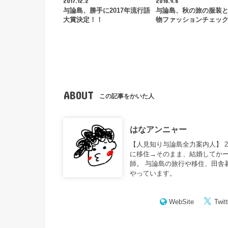
2017.12.2
2018.9.6
与論島、勝手に2017年流行語
与論島、秋の旅の服装
大賞決定！！
物ファッションチェッ
ABOUT
この記事をかいた人
はなアンニャー
【人見知り与論島全力案内人】 
に移住→そのまま、結婚してかー
師。 与論島の旅行や移住、田舎
やっています。
WebSite
Twitt