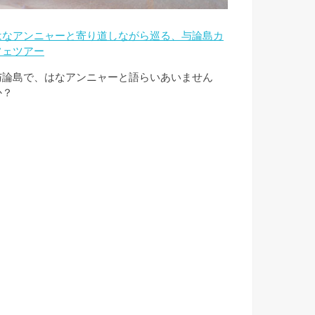
はなアンニャーと寄り道しながら巡る、与論島カ
フェツアー
与論島で、はなアンニャーと語らいあいません
か？