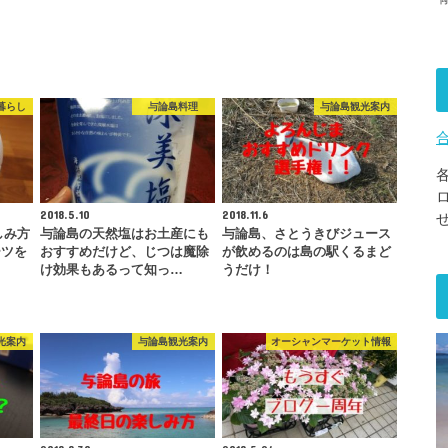
暮らし
与論島料理
与論島観光案内
2018.5.10
2018.11.6
しみ方
与論島の天然塩はお土産にも
与論島、さとうきびジュース
ーツを
おすすめだけど、じつは魔除
が飲めるのは島の駅くるまど
け効果もあるって知っ…
うだけ！
光案内
与論島観光案内
オーシャンマーケット情報