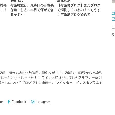
2018.8.30
2018.5.24
と持ち
与論島旅行、最終日の有意義
【与論島ブログ】まだブログ
ク！！
な過ごし方～半日で何ができ
で消耗しているの？～もうす
るか？～
ぐ与論島ブログ始めて…
22歳、初めて訪れた与論島に運命を感じて、26歳で山口県から与論島
ちゃんになっちゃった！！ ワイン大好きぴちぴちのアラフォー薬剤
暮らしについてブログで全力発信中。 ツイッター、インスタグラムも
er
Facebook
Instagram