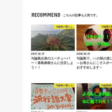
RECOMMEND
こちらの記事も人気です。
与論島の暮らし
与論島の
2017.12.17
2018.10.19
与論島出身のユーチューバ
与論島で、○○の秋の楽
ー！喜島春樹さんに注目しよ
～お母さんにこそスポ
う！！
おすすめします～
与論島の暮らし
与論島観