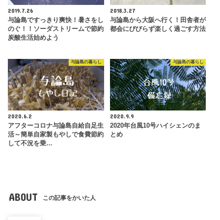
2019.7.26
2018.3.27
与論島ですっきり爽快！暑さをし
与論島から大阪へ行く！田舎者が
のぐ！！ソーダストリームで節約
都会にびびらず楽しく過ごす方法
炭酸生活始めよう
与論島の暮らし
与論島の暮らし
2020.6.2
2020.9.9
アフターコロナ与論島自給自足生
2020年台風10号ハイシェンのま
活～簡単自家製もやしで食費節約
とめ
して不況を乗…
ABOUT
この記事をかいた人