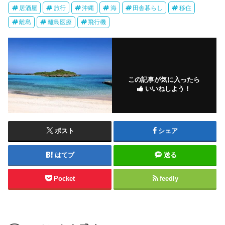
居酒屋
旅行
沖縄
海
田舎暮らし
移住
離島
離島医療
飛行機
この記事が気に入ったら
いいねしよう！
ポスト
シェア
はてブ
送る
Pocket
feedly