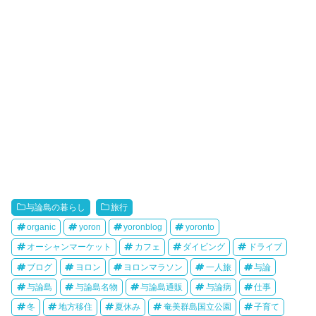
与論島の暮らし
旅行
organic
yoron
yoronblog
yoronto
オーシャンマーケット
カフェ
ダイビング
ドライブ
ブログ
ヨロン
ヨロンマラソン
一人旅
与論
与論島
与論島名物
与論島通販
与論病
仕事
冬
地方移住
夏休み
奄美群島国立公園
子育て