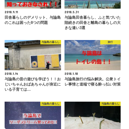
2018.9.11
2018.5.31
田舎暮らしのデメリット、与論島
与論島田舎暮らし、ふと気づいた
のこれは困った8つの問題
陸続きの田舎と離島の暮らしの大
きな違い3選
与論島の暮らし
旅行
2018.1.14
2018.1.18
与論島の昔の遊びを学ぼう！！お
与論島旅行の悩み解決。公衆トイ
じいちゃんおばあちゃんが身近に
レ事情と道端で寝る酔っ払い対策
いる子育ては…
与論島の暮らし
与論島の暮らし