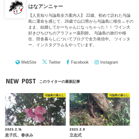
はなアンニャー
【人見知り与論島全力案内人】 22歳、初めて訪れた与論
島に運命を感じて、26歳で山口県から与論島に移住→その
まま、結婚してかーちゃんになっちゃった！！ ワイン大
好きぴちぴちのアラフォー薬剤師。 与論島の旅行や移
住、田舎暮らしについてブログで全力発信中。 ツイッタ
ー、インスタグラムもやっています。
WebSite
Twitter
Facebook
Instagram
NEW POST
このライターの最新記事
与論島の暮らし
与論島の暮らし
2025.2.16
2025.2.8
息子氏、春休み
立志式