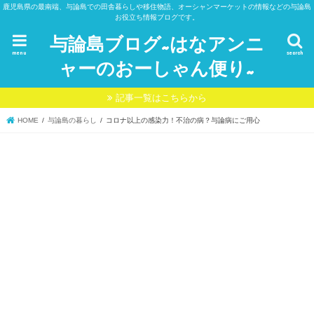
鹿児島県の最南端、与論島での田舎暮らしや移住物語、オーシャンマーケットの情報などの与論島
お役立ち情報ブログです。
与論島ブログ~はなアンニ
menu
search
ャーのおーしゃん便り~
記事一覧はこちらから
HOME
与論島の暮らし
コロナ以上の感染力！不治の病？与論病にご用心