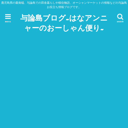
鹿児島県の最南端、与論島での田舎暮らしや移住物語、オーシャンマーケットの情報などの与論島
お役立ち情報ブログです。
与論島ブログ~はなアンニ
menu
search
ャーのおーしゃん便り~