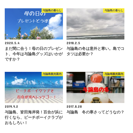
与論島の暮らし
与論島の暮らし
2020.5.4
2018.2.5
まだ間に合う！母の日のプレゼン
与論島の冬は意外と寒い。島でコ
ト、今年は与論島グッズはいかが
タツは必要か？
ですか？
与論島観光案内
与論島観光案内
2019.9.2
2017.8.28
与論島、皆田海岸発！百合が浜に
与論島 冬の寒さってどうなの？
行くなら、ビーチボーイクラブが
おもしろい！