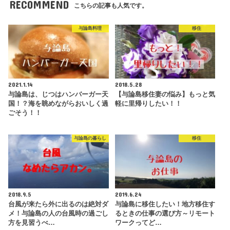
RECOMMEND
こちらの記事も人気です。
与論島料理
移住
2021.1.14
2018.5.28
与論島は、じつはハンバーガー天
【与論島移住妻の悩み】もっと気
国！？海を眺めながらおいしく過
軽に里帰りしたい！！
ごそう！！
与論島の暮らし
移住
2018.9.5
2019.6.24
台風が来たら外に出るのは絶対ダ
与論島に移住したい！地方移住す
メ！与論島の人の台風時の過ごし
るときの仕事の選び方～リモート
方を見習うべ…
ワークってど…