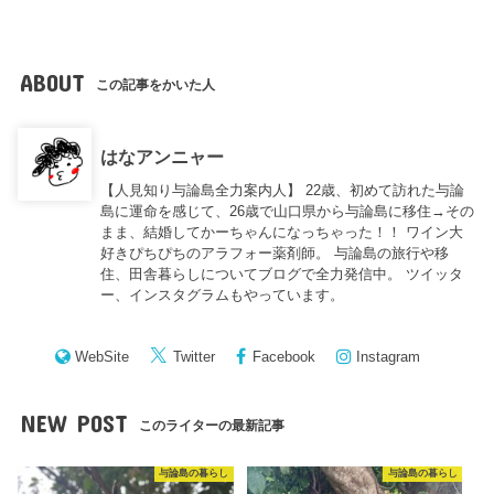
ABOUT
この記事をかいた人
はなアンニャー
【人見知り与論島全力案内人】 22歳、初めて訪れた与論
島に運命を感じて、26歳で山口県から与論島に移住→その
まま、結婚してかーちゃんになっちゃった！！ ワイン大
好きぴちぴちのアラフォー薬剤師。 与論島の旅行や移
住、田舎暮らしについてブログで全力発信中。 ツイッタ
ー、インスタグラムもやっています。
WebSite
Twitter
Facebook
Instagram
NEW POST
このライターの最新記事
与論島の暮らし
与論島の暮らし