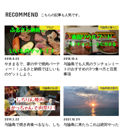
RECOMMEND
こちらの記事も人気です。
ブログ
与論島の暮らし
2018.8.22
2018.10.6
やきまるで、家の中で焼肉パーテ
与論島でも人気のランチョンミー
ィー！！ふるさと納税でほしいも
トのおすすめの3つ食べ方と注意
のゲットしよう。
事項
与論島のお店
与論島観光案内
2019.3.22
2021.10.29
与論島で焼き肉食べるなら、しち
与論島に来たらこれは絶対やった