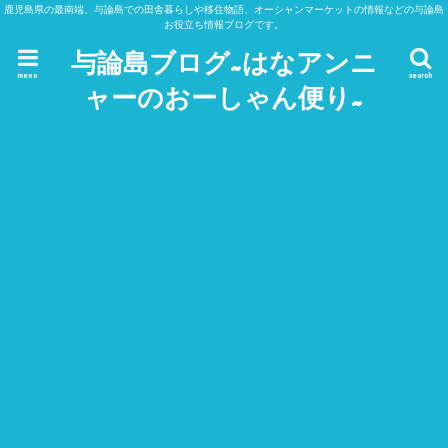
鹿児島県の最南端、与論島での田舎暮らしや移住物語、オーシャンマーケットの情報などの与論島
お役立ち情報ブログです。
与論島ブログ~はなアンニ
menu
search
ャーのおーしゃん便り~