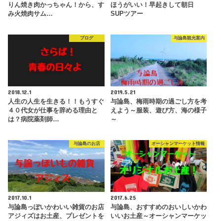
りん焼き肉かっちゃん！から、す
ほうがいい！早起きして朝日
み火焼肉サム…
SUPツアー
ブログ
与論島観光案内
2018.12.1
2019.5.21
人生の人生を生きる！！もうすぐ
与論島、梅雨時期の過ごし方を考
４０代女が仕事を辞める理由と
えよう～服装、遊び方、海の様子
は？病院薬剤師…
～
与論島のお店
オーシャンマーケット情報
2017.10.1
2017.6.25
与論島っぽいかわいい雑貨のお店
与論島、おすすめのおいしいかわ
アジィズはお土産、プレゼントを
いいお土産～オーシャンマーケッ