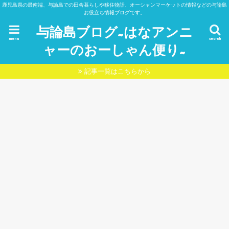
鹿児島県の最南端、与論島での田舎暮らしや移住物語、オーシャンマーケットの情報などの与論島
お役立ち情報ブログです。
与論島ブログ~はなアンニ
menu
search
ャーのおーしゃん便り~
記事一覧はこちらから