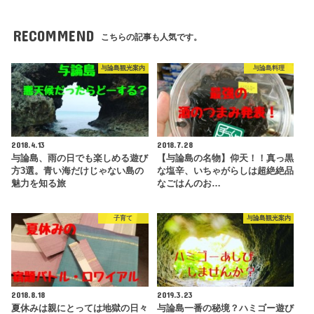
RECOMMEND
こちらの記事も人気です。
与論島観光案内
与論島料理
2018.4.13
2018.7.28
与論島、雨の日でも楽しめる遊び
【与論島の名物】仰天！！真っ黒
方3選。青い海だけじゃない島の
な塩辛、いちゃがらしは超絶絶品
魅力を知る旅
なごはんのお…
子育て
与論島観光案内
2018.8.18
2019.3.23
夏休みは親にとっては地獄の日々
与論島一番の秘境？ハミゴー遊び