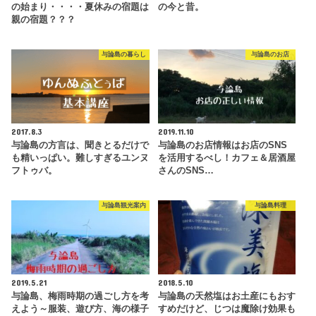
の始まり・・・・夏休みの宿題は
の今と昔。
親の宿題？？？
与論島の暮らし
与論島のお店
2017.8.3
2019.11.10
与論島の方言は、聞きとるだけで
与論島のお店情報はお店のSNS
も精いっぱい。難しすぎるユンヌ
を活用するべし！カフェ＆居酒屋
フトゥバ。
さんのSNS…
与論島観光案内
与論島料理
2019.5.21
2018.5.10
与論島、梅雨時期の過ごし方を考
与論島の天然塩はお土産にもおす
えよう～服装、遊び方、海の様子
すめだけど、じつは魔除け効果も