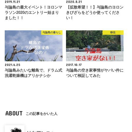
2019.11.21
2020.8.21
与論島の最大イベント！ヨロンマ
【拡散希望！！】与論島のヨロン
ラソン2020のエントリー始まり
きびざらをどうか使ってくださ
ました！！
い！
与論島の暮らし
移住
2021.6.25
2017.10.17
与論島みたいな離島で、ドラム式
与論島の空き家事情がヤバい件に
洗濯乾燥機はアリかナシか
ついて検証してみた
ABOUT
この記事をかいた人