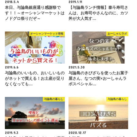
2018.5.4
2019.1.11
本日、与論島銀座通り感謝祭で
【与論島ランチ情報】泰斗寿司さ
す！！～オーシャンマーケットは
んは、お寿司やさんなのに、カツ
ノドグロ祭りだぞ～
丼が大人気す…
オーシャンマーケット情報
おーしゃんラボ
2019.6.6
2021.5.30
与論島のいいもの、おいしいもの
与論島のきびざらを使ったお菓子
がネットで買える！お土産が足り
屋さん、なつの実×おーしゃんラ
なくなっても…
ボスペシャル…
与論島の暮らし
与論島の暮らし
2019.9.3
2020.12.17