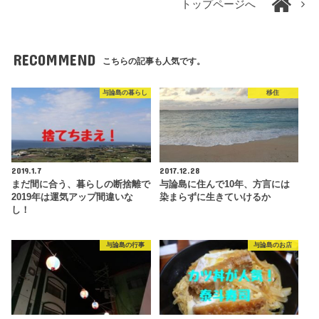
トップページへ
RECOMMEND
こちらの記事も人気です。
与論島の暮らし
移住
2019.1.7
2017.12.28
まだ間に合う、暮らしの断捨離で
与論島に住んで10年、方言には
2019年は運気アップ間違いな
染まらずに生きていけるか
し！
与論島の行事
与論島のお店