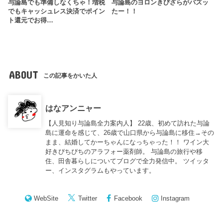
与論島でも準備しなくちゃ！増税
与論島のヨロンきびざらがバズッ
でもキャッシュレス決済でポイン
たー！！
ト還元でお得…
ABOUT
この記事をかいた人
はなアンニャー
【人見知り与論島全力案内人】 22歳、初めて訪れた与論
島に運命を感じて、26歳で山口県から与論島に移住→その
まま、結婚してかーちゃんになっちゃった！！ ワイン大
好きぴちぴちのアラフォー薬剤師。 与論島の旅行や移
住、田舎暮らしについてブログで全力発信中。 ツイッタ
ー、インスタグラムもやっています。
WebSite
Twitter
Facebook
Instagram