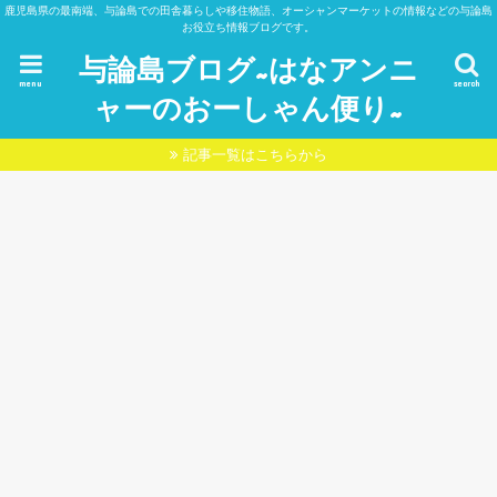
鹿児島県の最南端、与論島での田舎暮らしや移住物語、オーシャンマーケットの情報などの与論島
お役立ち情報ブログです。
与論島ブログ~はなアンニ
menu
search
ャーのおーしゃん便り~
記事一覧はこちらから