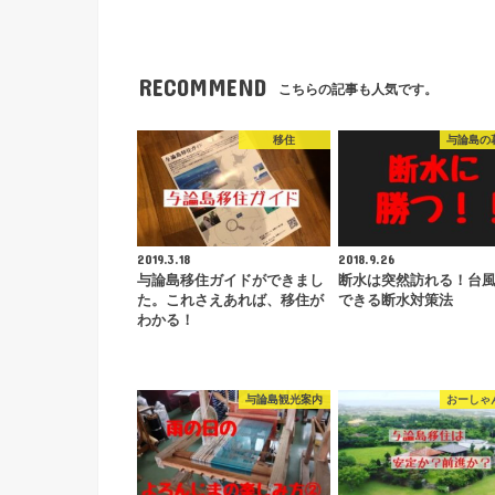
RECOMMEND
こちらの記事も人気です。
移住
与論島の
2019.3.18
2018.9.26
与論島移住ガイドができまし
断水は突然訪れる！台
た。これさえあれば、移住が
できる断水対策法
わかる！
与論島観光案内
おーしゃ