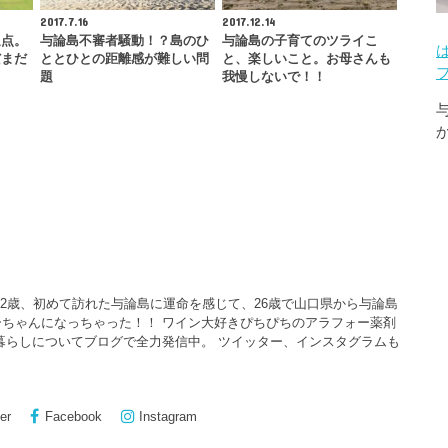
2017.7.16
2017.12.14
過点。
与論島不審者騒動！？島のひ
与論島の子育てのツライこ
だまだ
ととひとの距離感が難しい問
と、楽しいこと。お母さんも
題
我慢しないで！！
22歳、初めて訪れた与論島に運命を感じて、26歳で山口県から与論島
ちゃんになっちゃった！！ ワイン大好きぴちぴちのアラフォー薬剤
暮らしについてブログで全力発信中。 ツイッター、インスタグラムも
er
Facebook
Instagram