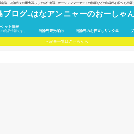
最南端、与論島での田舎暮らしや移住物語、オーシャンマーケットの情報などの与論島お役立ち情報
島ブログ~はなアンニャーのおーしゃん
ーケット情報
与論島観光案内
与論島のお役立ちリンク集
トの商品情報です。
記事一覧はこちらから