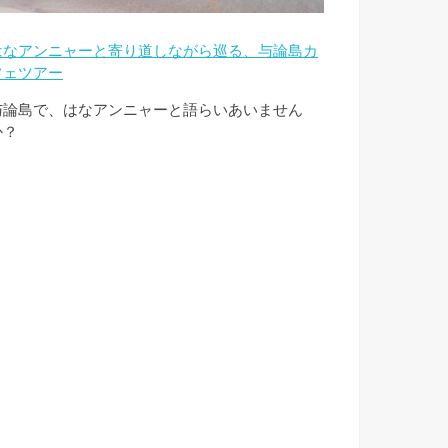
はなアンニャーと寄り道しながら巡る、与論島カ
フェツアー
与論島で、はなアンニャーと語らいあいません
か？