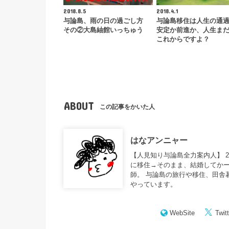
2018.8.5
2018.4.1
与論島、雨の日の過ごし方
与論島移住は人生の通
その②大島紬館いっちゅう
安定か前進か、人生ま
これからですよ？
ABOUT
この記事をかいた人
はなアンニャー
【人見知り与論島全力案内人】 
に移住→そのまま、結婚してかー
師。 与論島の旅行や移住、田舎
やっています。
WebSite
Twitt