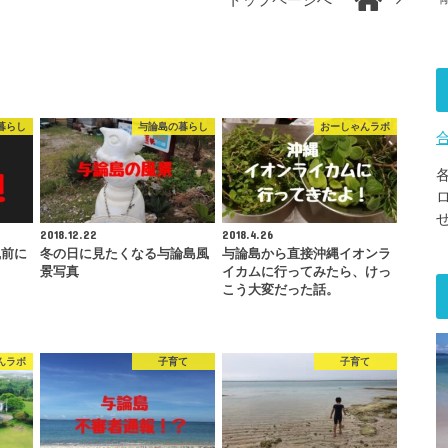
トップページへ
暮らし
与論島の暮らし
おーしゃんラボ
2018.12.22
2018.4.26
風前に
冬の日に見たくなる与論島風
与論島から直接沖縄イオンラ
景写真
イカムに行ってみたら、けっ
こう大変だった話。
んラボ
子育て
子育て