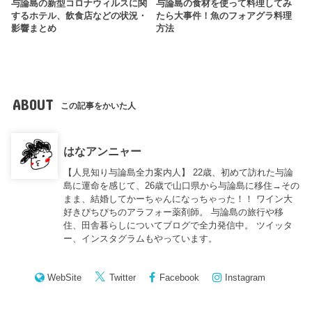
与論島の新型コロナウィルスに関
与論島の食材を使って料理してみ
するホテル、飲食店などの状況・
たら大事件！魚のフォアグラ料理
影響まとめ
方法
ABOUT
この記事をかいた人
はなアンニャー
【人見知り与論島全力案内人】 22歳、初めて訪れた与論
島に運命を感じて、26歳で山口県から与論島に移住→その
まま、結婚してかーちゃんになっちゃった！！ ワイン大
好きぴちぴちのアラフォー薬剤師。 与論島の旅行や移
住、田舎暮らしについてブログで全力発信中。 ツイッタ
ー、インスタグラムもやっています。
WebSite
Twitter
Facebook
Instagram