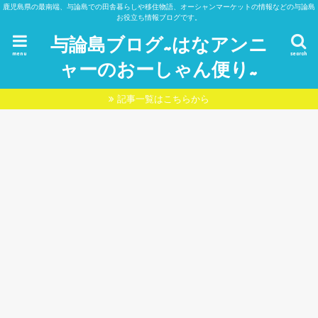
鹿児島県の最南端、与論島での田舎暮らしや移住物語、オーシャンマーケットの情報などの与論島
お役立ち情報ブログです。
与論島ブログ~はなアンニ
menu
search
ャーのおーしゃん便り~
記事一覧はこちらから