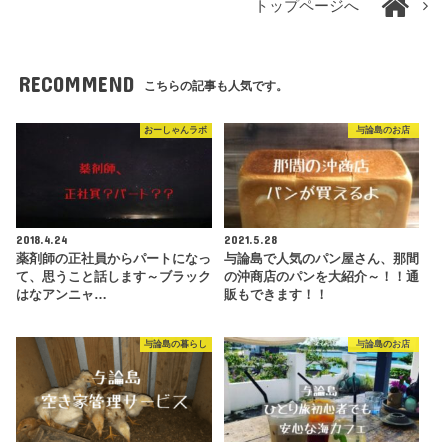
トップページへ
RECOMMEND
こちらの記事も人気です。
おーしゃんラボ
与論島のお店
2018.4.24
2021.5.28
薬剤師の正社員からパートになっ
与論島で人気のパン屋さん、那間
て、思うこと話します～ブラック
の沖商店のパンを大紹介～！！通
はなアンニャ…
販もできます！！
与論島の暮らし
与論島のお店