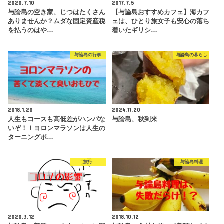
2020.7.10
2017.7.5
与論島の空き家、じつはたくさん
【与論島おすすめカフェ】海カフ
ありませんか？ムダな固定資産税
ェは、ひとり旅女子も安心の落ち
を払うのはや…
着いたギリシ…
与論島の行事
与論島の暮らし
2018.1.20
2024.11.20
人生もコースも高低差がハンパな
与論島、秋到来
いぞ！！ヨロンマラソンは人生の
ターニングポ…
旅行
与論島料理
2020.3.12
2018.10.12