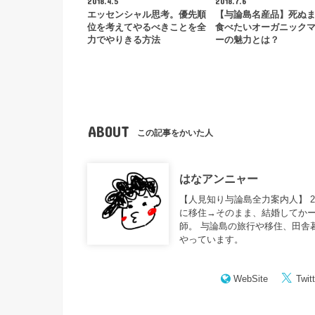
2018.4.5
2018.7.6
エッセンシャル思考。優先順
【与論島名産品】死ぬ
位を考えてやるべきことを全
食べたいオーガニック
力でやりきる方法
ーの魅力とは？
ABOUT
この記事をかいた人
はなアンニャー
【人見知り与論島全力案内人】 
に移住→そのまま、結婚してかー
師。 与論島の旅行や移住、田舎
やっています。
WebSite
Twitt