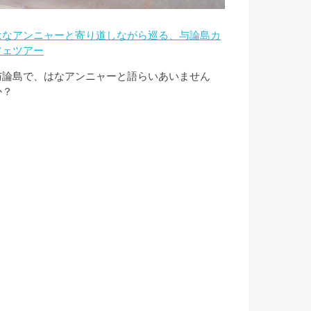
はなアンニャーと寄り道しながら巡る、与論島カ
フェツアー
与論島で、はなアンニャーと語らいあいません
か？