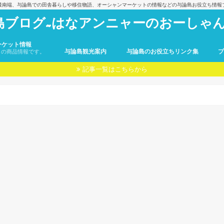
最南端、与論島での田舎暮らしや移住物語、オーシャンマーケットの情報などの与論島お役立ち情報
島ブログ~はなアンニャーのおーしゃん
ーケット情報
与論島観光案内
与論島のお役立ちリンク集
トの商品情報です。
記事一覧はこちらから