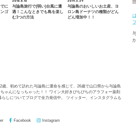
2018.8.10
2019.5.29
までに
与論島旅行で(弱い)台風に遭
与論島のおいしいお土産、ヨ
マンゴ
遇！こんなときでも島を楽し
ロン島ドーナツの種類がどん
む3つの方法
どん増加中！！
22歳、初めて訪れた与論島に運命を感じて、26歳で山口県から与論島
ちゃんになっちゃった！！ ワイン大好きぴちぴちのアラフォー薬剤
暮らしについてブログで全力発信中。 ツイッター、インスタグラムも
er
Facebook
Instagram