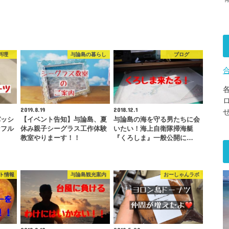
料理
与論島の暮らし
ブログ
2019.8.19
2018.12.1
パッシ
【イベント告知】与論島、夏
与論島の海を守る男たちに会
なフル
休み親子シーグラス工作体験
いたい！海上自衛隊掃海艇
教室やりまーす！！
『くろしま』一般公開に…
ト情報
与論島観光案内
おーしゃんラボ