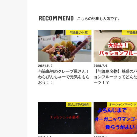
RECOMMEND
こちらの記事も人気です。
与論島のお店
与論島
2021.11.9
2018.7.9
与論島初のクレープ屋さん！
【与論島名物】魅惑の
わらびんちゃーで元気をもら
ョンフルーツってどん
おう！！
ーツ！？
読んだ本の紹介
オーシャンマーケッ