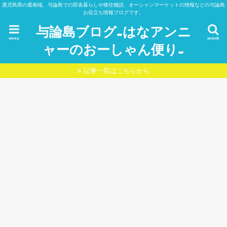
鹿児島県の最南端、与論島での田舎暮らしや移住物語、オーシャンマーケットの情報などの与論島
お役立ち情報ブログです。
与論島ブログ~はなアンニ
menu
search
ャーのおーしゃん便り~
記事一覧はこちらから