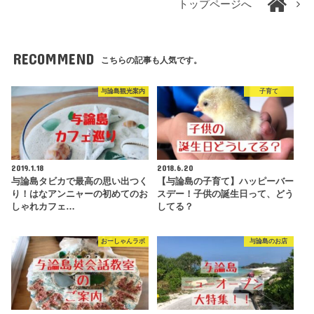
トップページへ
RECOMMEND
こちらの記事も人気です。
与論島観光案内
子育て
2019.1.18
2018.6.20
与論島タビカで最高の思い出つく
【与論島の子育て】ハッピーバー
り！はなアンニャーの初めてのお
スデー！子供の誕生日って、どう
しゃれカフェ…
してる？
おーしゃんラボ
与論島のお店