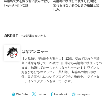
与論島で犬を飼う前に読んで欲し
与論島に移住して後悔した瞬間。
いかわいそうな話
忘れられないあのときの絶望と悲
しみ。
ABOUT
この記事をかいた人
はなアンニャー
【人見知り与論島全力案内人】 22歳、初めて訪れた与論
島に運命を感じて、26歳で山口県から与論島に移住→その
まま、結婚してかーちゃんになっちゃった！！ ワイン大
好きぴちぴちのアラフォー薬剤師。 与論島の旅行や移
住、田舎暮らしについてブログで全力発信中。 ツイッタ
ー、インスタグラムもやっています。
WebSite
Twitter
Facebook
Instagram