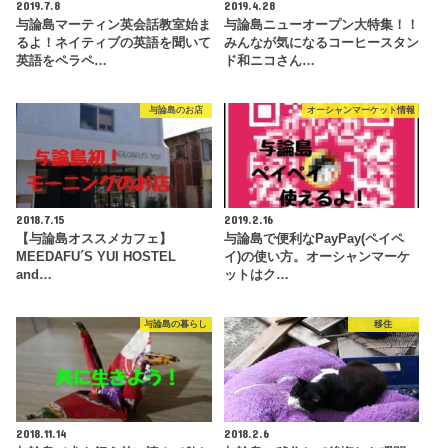
2019.7.8
2019.4.28
与論島マーティン英会話教室始ま
与論島ニューオープン大特集！！
るよ！ネイティブの英語を聞いて
みんなが気になるコーヒースタン
英語をペラペ…
ド和ニコさん…
与論島のお店
オーシャンマーケット情報
2018.7.15
2019.2.16
【与論島オススメカフェ】
与論島で便利なPayPay(ペイペ
MEEDAFU´S YUI HOSTEL
イ)の使い方。オーシャンマーケ
and…
ットはク…
与論島の暮らし
移住
2018.11.14
2018.2.6