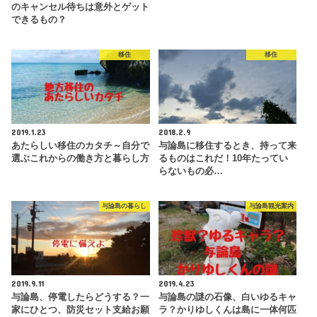
のキャンセル待ちは意外とゲット
できるもの？
移住
移住
2019.1.23
2018.2.9
あたらしい移住のカタチ～自分で
与論島に移住するとき、持って来
選ぶこれからの働き方と暮らし方
るものはこれだ！10年たってい
らないもの必…
与論島の暮らし
与論島観光案内
2019.9.11
2019.4.23
与論島、停電したらどうする？一
与論島の謎の石像、白いゆるキャ
家にひとつ、防災セット支給お願
ラ？かりゆしくんは島に一体何匹