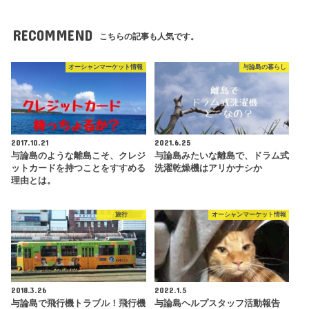
RECOMMEND
こちらの記事も人気です。
オーシャンマーケット情報
与論島の暮らし
2017.10.21
2021.6.25
与論島のような離島こそ、クレジ
与論島みたいな離島で、ドラム式
ットカードを持つことをすすめる
洗濯乾燥機はアリかナシか
理由とは。
旅行
オーシャンマーケット情報
2018.3.26
2022.1.5
与論島で飛行機トラブル！飛行機
与論島ヘルプスタッフ活動報告