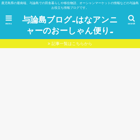
鹿児島県の最南端、与論島での田舎暮らしや移住物語、オーシャンマーケットの情報などの与論島
お役立ち情報ブログです。
与論島ブログ~はなアンニ
menu
search
ャーのおーしゃん便り~
記事一覧はこちらから