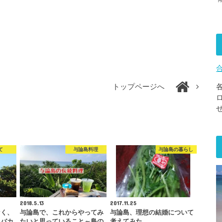
トップページへ
て
与論島料理
与論島の暮らし
2018.5.13
2017.11.25
なく、
与論島で、これからやってみ
与論島、理想の結婚について
親バカ
たいと思っていること～島の
考えてみた。