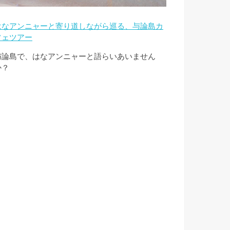
はなアンニャーと寄り道しながら巡る、与論島カ
フェツアー
与論島で、はなアンニャーと語らいあいません
か？