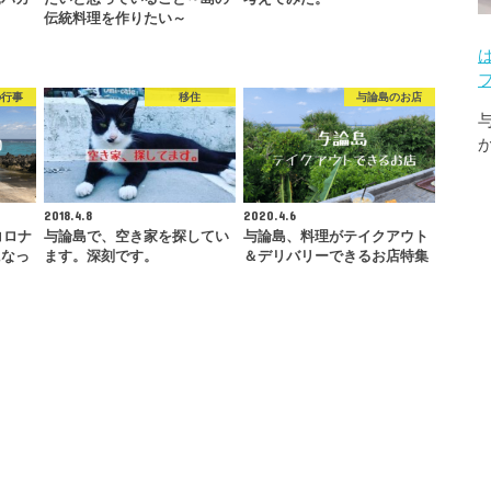
伝統料理を作りたい～
の行事
移住
与論島のお店
2018.4.8
2020.4.6
コロナ
与論島で、空き家を探してい
与論島、料理がテイクアウト
になっ
ます。深刻です。
＆デリバリーできるお店特集