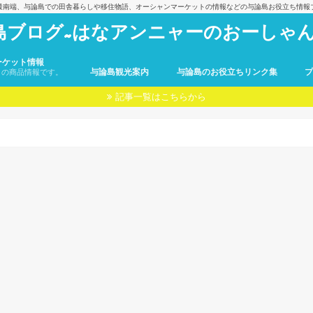
最南端、与論島での田舎暮らしや移住物語、オーシャンマーケットの情報などの与論島お役立ち情報
島ブログ~はなアンニャーのおーしゃん
ーケット情報
与論島観光案内
与論島のお役立ちリンク集
トの商品情報です。
記事一覧はこちらから