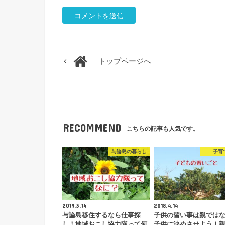
トップページへ
RECOMMEND
こちらの記事も人気です。
与論島の暮らし
子育
2019.3.14
2018.4.14
与論島移住するなら仕事探
子供の習い事は親では
し！地域おこし協力隊って何
子供に決めさせよう！