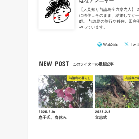
はなアンニャー
【人見知り与論島全力案内人】 
に移住→そのまま、結婚してかー
師。 与論島の旅行や移住、田舎
やっています。
WebSite
Twitt
NEW POST
このライターの最新記事
与論島の暮らし
与論島の
2025.2.16
2025.2.8
息子氏、春休み
立志式