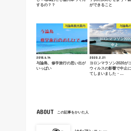
するの？？
ができること
与論島観光案内
与論島
2018.6.14
2020.2.21
与論島、修学旅行の思い出が
ヨロンマラソン2020が
いっぱい
ウィルスの影響で中止
てしまいました・…
ABOUT
この記事をかいた人