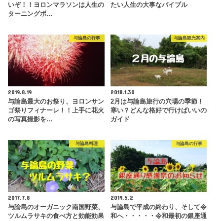
いぞ！！ヨロンマラソンは人生の
たい人生の大事なバイブル
ターニングポ…
与論島の行事
与論島観光案内
2019.8.19
2018.1.30
与論島最大のお祭り、ヨロンサン
2月は与論島旅行の穴場の季節！
ゴ祭りフィナーレ！！上手に花火
寒い？どんな格好で行けばいいの
の写真撮影を…
ガイド
与論島料理
与論島の行事
2017.7.8
2019.5.2
与論島のオーガニック南国野菜、
与論島で平成の終わり、そして令
ツルムラサキの食べ方と効能効果
和へ・・・・・令和最初の銀座通