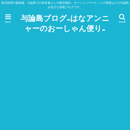
鹿児島県の最南端、与論島での田舎暮らしや移住物語、オーシャンマーケットの情報などの与論島
お役立ち情報ブログです。
与論島ブログ~はなアンニ
menu
search
ャーのおーしゃん便り~