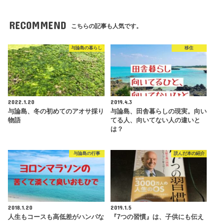
RECOMMEND
こちらの記事も人気です。
与論島の暮らし
移住
2022.1.20
2019.4.3
与論島、冬の初めてのアオサ採り
与論島、田舎暮らしの現実。向い
物語
てる人、向いてない人の違いと
は？
与論島の行事
読んだ本の紹介
2018.1.20
2019.1.5
人生もコースも高低差がハンパな
『7つの習慣』は、子供にも伝え