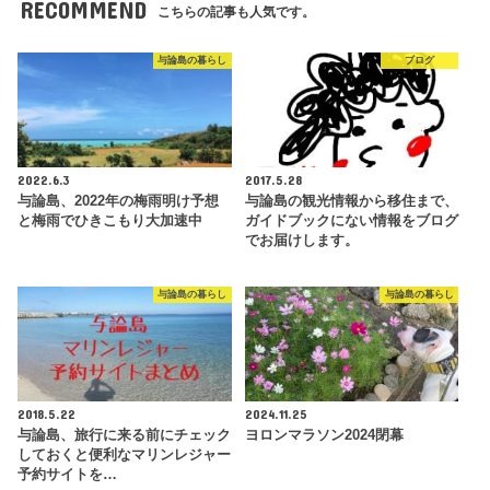
RECOMMEND
こちらの記事も人気です。
与論島の暮らし
ブログ
2022.6.3
2017.5.28
与論島、2022年の梅雨明け予想
与論島の観光情報から移住まで、
と梅雨でひきこもり大加速中
ガイドブックにない情報をブログ
でお届けします。
与論島の暮らし
与論島の暮らし
2018.5.22
2024.11.25
与論島、旅行に来る前にチェック
ヨロンマラソン2024閉幕
しておくと便利なマリンレジャー
予約サイトを…