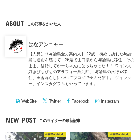
ABOUT
この記事をかいた人
はなアンニャー
【人見知り与論島全力案内人】 22歳、初めて訪れた与論
島に運命を感じて、26歳で山口県から与論島に移住→その
まま、結婚してかーちゃんになっちゃった！！ ワイン大
好きぴちぴちのアラフォー薬剤師。 与論島の旅行や移
住、田舎暮らしについてブログで全力発信中。 ツイッタ
ー、インスタグラムもやっています。
WebSite
Twitter
Facebook
Instagram
NEW POST
このライターの最新記事
与論島の暮らし
与論島の暮らし