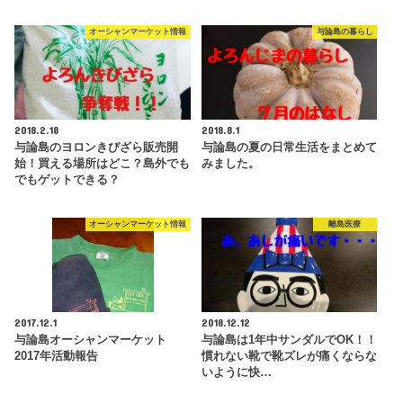
オーシャンマーケット情報
与論島の暮らし
2018.2.18
2018.8.1
与論島のヨロンきびざら販売開
与論島の夏の日常生活をまとめて
始！買える場所はどこ？島外でも
みました。
でもゲットできる？
オーシャンマーケット情報
離島医療
2017.12.1
2018.12.12
与論島オーシャンマーケット
与論島は1年中サンダルでOK！！
2017年活動報告
慣れない靴で靴ズレが痛くならな
いように快…