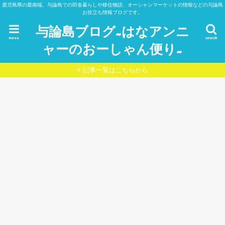
鹿児島県の最南端、与論島での田舎暮らしや移住物語、オーシャンマーケットの情報などの与論島
お役立ち情報ブログです。
与論島ブログ~はなアンニ
menu
search
ャーのおーしゃん便り~
記事一覧はこちらから