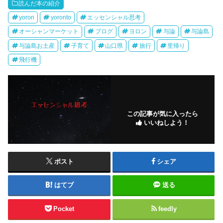
読んだ本の紹介
yoron
yoronto
エッセンシャル思考
オーシャンマーケット
ブログ
ヨロン
与論
与論島
与論島お土産
子育て
山口県
旅行
里帰り
飛行機
この記事が気に入ったら
いいねしよう！
ポスト
シェア
はてブ
送る
Pocket
feedly