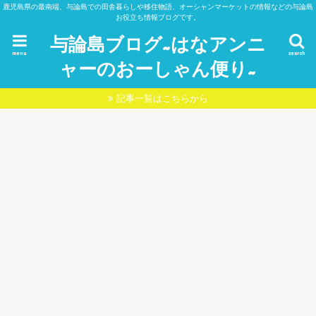
鹿児島県の最南端、与論島での田舎暮らしや移住物語、オーシャンマーケットの情報などの与論島
お役立ち情報ブログです。
与論島ブログ~はなアンニ
menu
search
ャーのおーしゃん便り~
記事一覧はこちらから