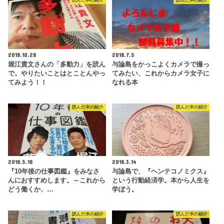
2018.10.28
2018.7.5
堀江貴文さんの「多動力」を読ん
与論島をかっこよくカメラで撮っ
で。やりたいことはとことんやっ
てみたい、これからカメラ女子に
てみよう！！
なれる本
読んだ本の紹介
読んだ本の紹介
2018.5.18
2018.3.14
『10年後の仕事図鑑』をみなさ
与論島で、『ヘンテコノミクス』
んにおすすめします。～これから
という行動経済学。本から人生を
どう働くか、…
学ぼう。
読んだ本の紹介
読んだ本の紹介