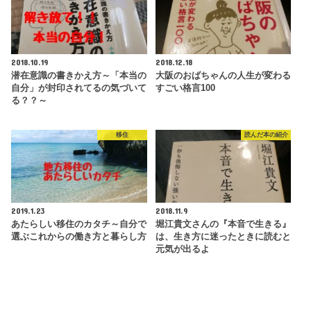
2018.10.19
2018.12.18
潜在意識の書きかえ方～「本当の
大阪のおばちゃんの人生が変わる
自分」が封印されてるの気づいて
すごい格言100
る？？～
移住
読んだ本の紹介
2019.1.23
2018.11.9
あたらしい移住のカタチ～自分で
堀江貴文さんの『本音で生きる』
選ぶこれからの働き方と暮らし方
は、生き方に迷ったときに読むと
元気が出るよ