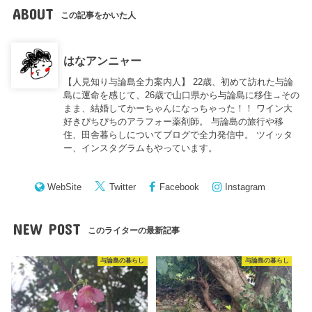
ABOUT
この記事をかいた人
はなアンニャー
【人見知り与論島全力案内人】 22歳、初めて訪れた与論
島に運命を感じて、26歳で山口県から与論島に移住→その
まま、結婚してかーちゃんになっちゃった！！ ワイン大
好きぴちぴちのアラフォー薬剤師。 与論島の旅行や移
住、田舎暮らしについてブログで全力発信中。 ツイッタ
ー、インスタグラムもやっています。
WebSite
Twitter
Facebook
Instagram
NEW POST
このライターの最新記事
与論島の暮らし
与論島の暮らし