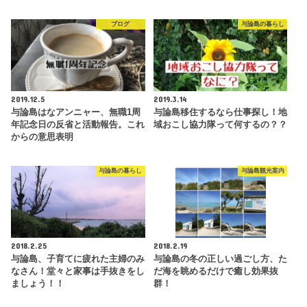
ブログ
与論島の暮らし
2019.12.5
2019.3.14
与論島はなアンニャー、無職1周
与論島移住するなら仕事探し！地
年記念日の反省と活動報告。これ
域おこし協力隊って何するの？？
からの意思表明
与論島の暮らし
与論島観光案内
2018.2.25
2018.2.19
与論島、子育てに疲れた主婦のみ
与論島の冬の正しい過ごし方、た
なさん！堂々と家事は手抜きをし
だ海を眺めるだけで癒し効果抜
ましょう！！
群！