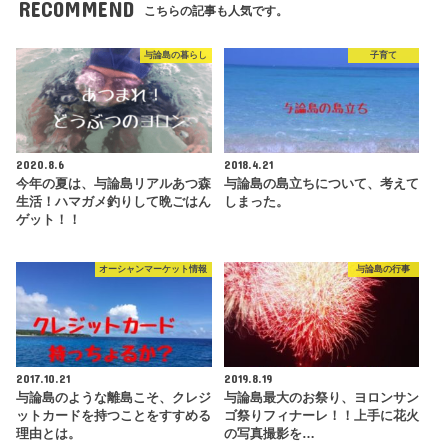
RECOMMEND
こちらの記事も人気です。
与論島の暮らし
子育て
2020.8.6
2018.4.21
今年の夏は、与論島リアルあつ森
与論島の島立ちについて、考えて
生活！ハマガメ釣りして晩ごはん
しまった。
ゲット！！
オーシャンマーケット情報
与論島の行事
2017.10.21
2019.8.19
与論島のような離島こそ、クレジ
与論島最大のお祭り、ヨロンサン
ットカードを持つことをすすめる
ゴ祭りフィナーレ！！上手に花火
理由とは。
の写真撮影を…