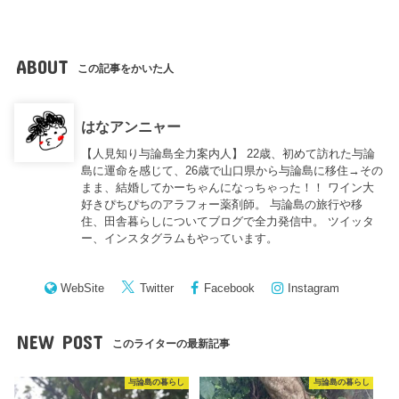
ABOUT
この記事をかいた人
はなアンニャー
【人見知り与論島全力案内人】 22歳、初めて訪れた与論
島に運命を感じて、26歳で山口県から与論島に移住→その
まま、結婚してかーちゃんになっちゃった！！ ワイン大
好きぴちぴちのアラフォー薬剤師。 与論島の旅行や移
住、田舎暮らしについてブログで全力発信中。 ツイッタ
ー、インスタグラムもやっています。
WebSite
Twitter
Facebook
Instagram
NEW POST
このライターの最新記事
与論島の暮らし
与論島の暮らし