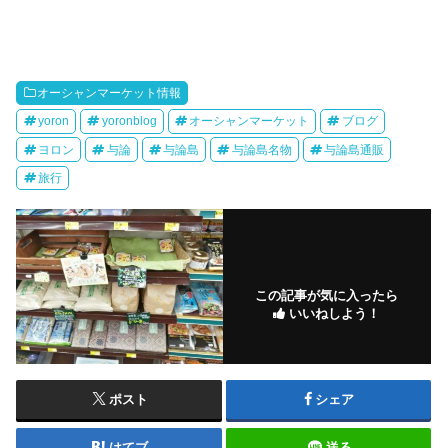
オーシャンマーケット情報
yoron
yoronblog
オーシャンマーケット
ブログ
ヨロン
与論
与論島
与論島名物
与論島通販
旅行
この記事が気に入ったら
いいねしよう！
ポスト
シェア
はてブ
送る