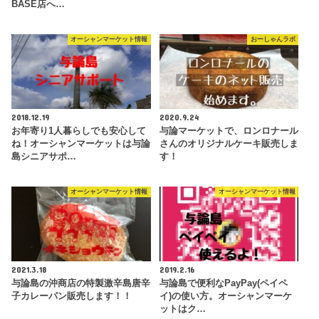
BASE店へ…
オーシャンマーケット情報
おーしゃんラボ
2018.12.19
2020.9.24
お年寄り1人暮らしでも安心して
与論マーケットで、ロンロナール
ね！オーシャンマーケットは与論
さんのオリジナルケーキ販売しま
島シニアサポ…
す！
オーシャンマーケット情報
オーシャンマーケット情報
2021.3.18
2019.2.16
与論島の沖商店の特製激辛島唐辛
与論島で便利なPayPay(ペイペ
子カレーパン販売します！！
イ)の使い方。オーシャンマーケ
ットはク…