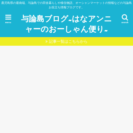
鹿児島県の最南端、与論島での田舎暮らしや移住物語、オーシャンマーケットの情報などの与論島
お役立ち情報ブログです。
与論島ブログ~はなアンニ
menu
search
ャーのおーしゃん便り~
記事一覧はこちらから