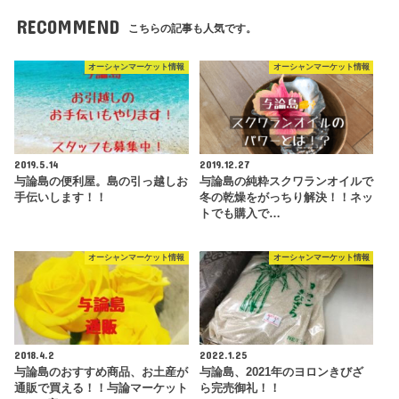
RECOMMEND
こちらの記事も人気です。
オーシャンマーケット情報
オーシャンマーケット情報
2019.5.14
2019.12.27
与論島の便利屋。島の引っ越しお
与論島の純粋スクワランオイルで
手伝いします！！
冬の乾燥をがっちり解決！！ネッ
トでも購入で…
オーシャンマーケット情報
オーシャンマーケット情報
2018.4.2
2022.1.25
与論島のおすすめ商品、お土産が
与論島、2021年のヨロンきびざ
通販で買える！！与論マーケット
ら完売御礼！！