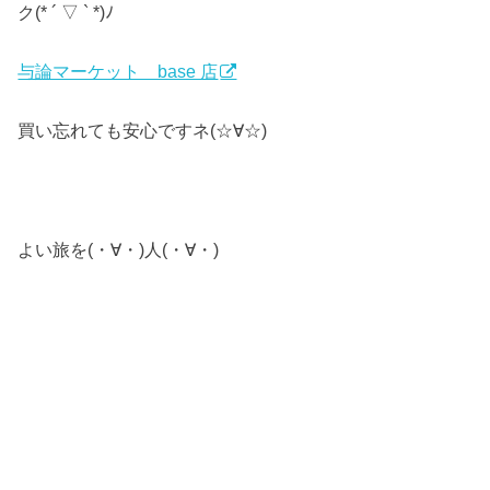
ク(* ´ ▽ ` *)ﾉ
与論マーケット base 店
買い忘れても安心ですネ(☆∀☆)
よい旅を(・∀・)人(・∀・)