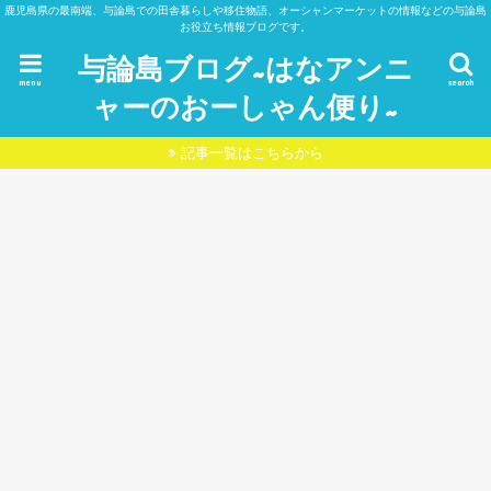
鹿児島県の最南端、与論島での田舎暮らしや移住物語、オーシャンマーケットの情報などの与論島
お役立ち情報ブログです。
与論島ブログ~はなアンニ
menu
search
ャーのおーしゃん便り~
記事一覧はこちらから