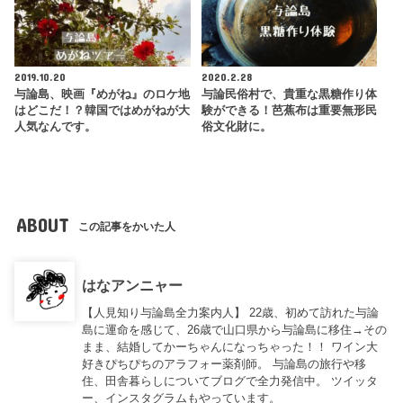
2019.10.20
2020.2.28
与論島、映画『めがね』のロケ地
与論民俗村で、貴重な黒糖作り体
はどこだ！？韓国ではめがねが大
験ができる！芭蕉布は重要無形民
人気なんです。
俗文化財に。
ABOUT
この記事をかいた人
はなアンニャー
【人見知り与論島全力案内人】 22歳、初めて訪れた与論
島に運命を感じて、26歳で山口県から与論島に移住→その
まま、結婚してかーちゃんになっちゃった！！ ワイン大
好きぴちぴちのアラフォー薬剤師。 与論島の旅行や移
住、田舎暮らしについてブログで全力発信中。 ツイッタ
ー、インスタグラムもやっています。