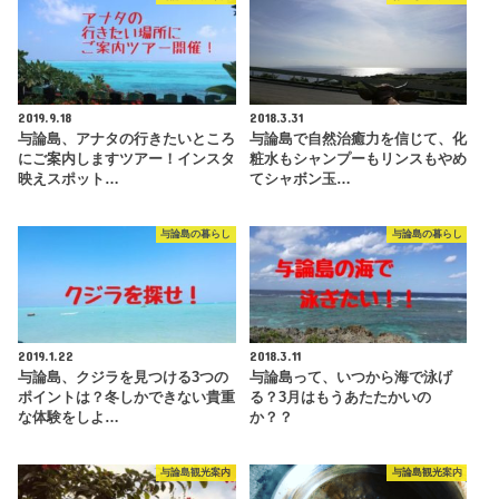
2019.9.18
2018.3.31
与論島、アナタの行きたいところ
与論島で自然治癒力を信じて、化
にご案内しますツアー！インスタ
粧水もシャンプーもリンスもやめ
映えスポット…
てシャボン玉…
与論島の暮らし
与論島の暮らし
2019.1.22
2018.3.11
与論島、クジラを見つける3つの
与論島って、いつから海で泳げ
ポイントは？冬しかできない貴重
る？3月はもうあたたかいの
な体験をしよ…
か？？
与論島観光案内
与論島観光案内