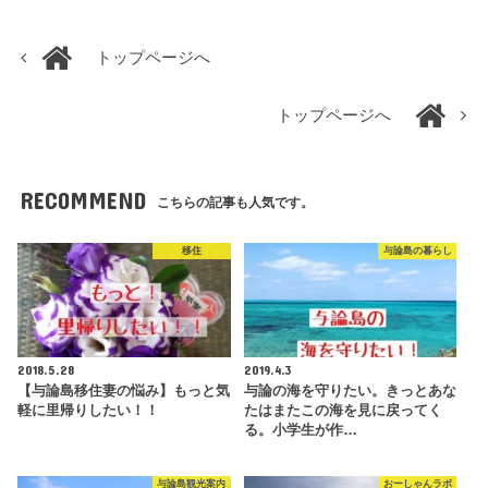
トップページへ
トップページへ
RECOMMEND
こちらの記事も人気です。
移住
与論島の暮らし
2018.5.28
2019.4.3
【与論島移住妻の悩み】もっと気
与論の海を守りたい。きっとあな
軽に里帰りしたい！！
たはまたこの海を見に戻ってく
る。小学生が作…
与論島観光案内
おーしゃんラボ