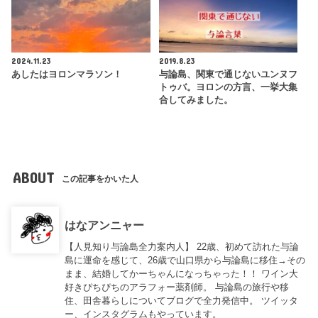
2024.11.23
2019.8.23
あしたはヨロンマラソン！
与論島、関東で通じないユンヌフ
トゥバ。ヨロンの方言、一挙大集
合してみました。
ABOUT
この記事をかいた人
はなアンニャー
【人見知り与論島全力案内人】 22歳、初めて訪れた与論
島に運命を感じて、26歳で山口県から与論島に移住→その
まま、結婚してかーちゃんになっちゃった！！ ワイン大
好きぴちぴちのアラフォー薬剤師。 与論島の旅行や移
住、田舎暮らしについてブログで全力発信中。 ツイッタ
ー、インスタグラムもやっています。