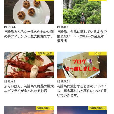
2021.4.6
2017.8.8
与論島ろんろなーるのかわいい猫
与論島、台風に慣れているようで
の手フィナンシェ販売開始です。
慣れない・・・2017年の台風対
策反省
与論島のお店
ブログ
2018.4.3
2017.5.31
ふらいぱん、与論島で絶品の巨大
与論島に旅行するときのアドバイ
エビフライが食べられるお店
ス、田舎暮らしと移住について書
いていきます。
与論島の暮らし
与論島の暮らし