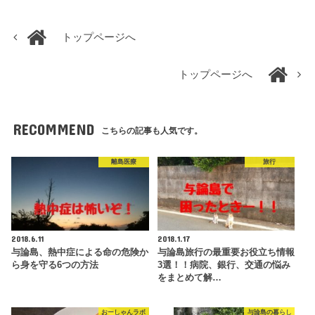
トップページへ
トップページへ
RECOMMEND
こちらの記事も人気です。
離島医療
旅行
2018.6.11
2018.1.17
与論島、熱中症による命の危険か
与論島旅行の最重要お役立ち情報
ら身を守る6つの方法
3選！！病院、銀行、交通の悩み
をまとめて解…
おーしゃんラボ
与論島の暮らし