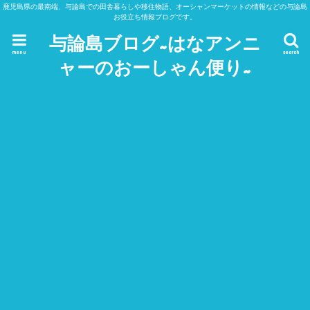
鹿児島県の最南端、与論島での田舎暮らしや移住物語、オーシャンマーケットの情報などの与論島
お役立ち情報ブログです。
与論島ブログ~はなアンニ
menu
search
ャーのおーしゃん便り~