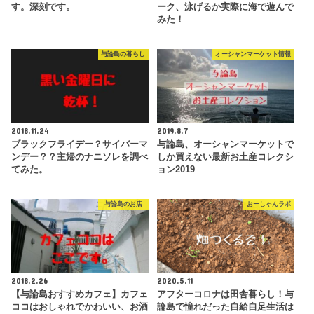
す。深刻です。
ーク、泳げるか実際に海で遊んで
みた！
与論島の暮らし
オーシャンマーケット情報
2018.11.24
2019.8.7
ブラックフライデー？サイバーマ
与論島、オーシャンマーケットで
ンデー？？主婦のナニソレを調べ
しか買えない最新お土産コレクシ
てみた。
ョン2019
与論島のお店
おーしゃんラボ
2018.2.26
2020.5.11
【与論島おすすめカフェ】カフェ
アフターコロナは田舎暮らし！与
ココはおしゃれでかわいい、お酒
論島で憧れだった自給自足生活は