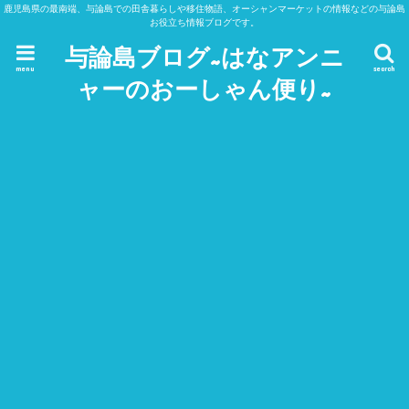
鹿児島県の最南端、与論島での田舎暮らしや移住物語、オーシャンマーケットの情報などの与論島
お役立ち情報ブログです。
与論島ブログ~はなアンニ
menu
search
ャーのおーしゃん便り~