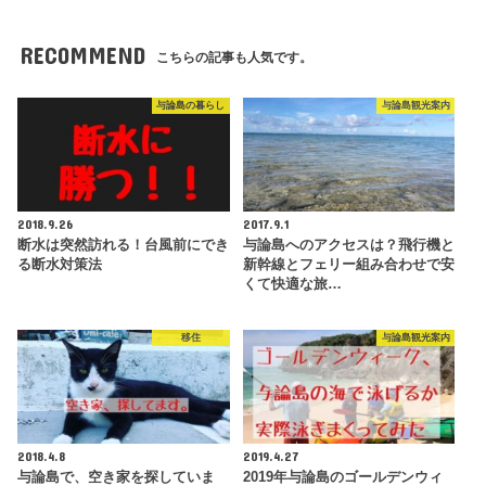
RECOMMEND
こちらの記事も人気です。
与論島の暮らし
与論島観光案内
2018.9.26
2017.9.1
断水は突然訪れる！台風前にでき
与論島へのアクセスは？飛行機と
る断水対策法
新幹線とフェリー組み合わせで安
くて快適な旅…
移住
与論島観光案内
2018.4.8
2019.4.27
与論島で、空き家を探していま
2019年与論島のゴールデンウィ