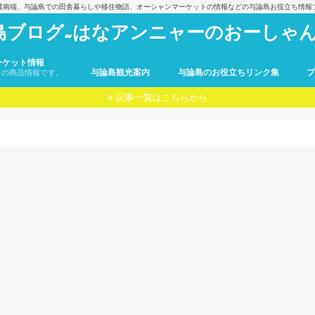
最南端、与論島での田舎暮らしや移住物語、オーシャンマーケットの情報などの与論島お役立ち情報
島ブログ~はなアンニャーのおーしゃん
ーケット情報
与論島観光案内
与論島のお役立ちリンク集
トの商品情報です。
記事一覧はこちらから