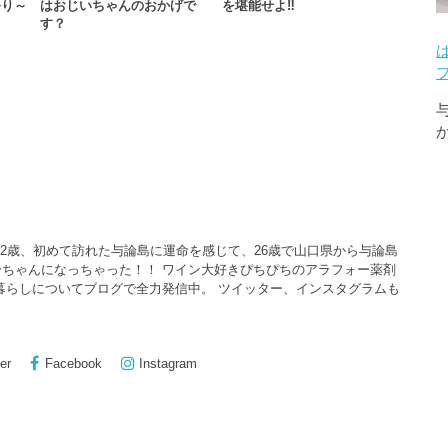
祭り～
はおじいちゃんのおかげで
を堪能せよ‼️
す？
22歳、初めて訪れた与論島に運命を感じて、26歳で山口県から与論島
ちゃんになっちゃった！！ ワイン大好きぴちぴちのアラフォー薬剤
暮らしについてブログで全力発信中。 ツイッター、インスタグラムも
er
Facebook
Instagram