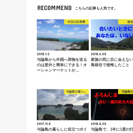
RECOMMEND
こちらの記事も人気です。
今日の出来事
移
2018.1.5
2018.6.28
与論島から外国へ荷物を送る
家族の死に目に会えな
のは意外と簡単にできる！オ
島移住で後悔したこと
ーシャンマーケットか…
与論島の暮らし
与論島
2017.11.8
2018.8.20
与論島の暮らしに役立つポイ
与論島で、1年に1度の