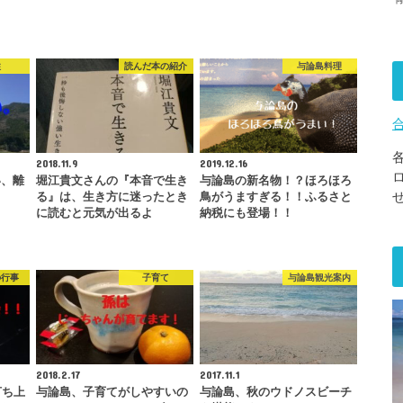
住
読んだ本の紹介
与論島料理
2018.11.9
2019.12.16
い、離
堀江貴文さんの『本音で生き
与論島の新名物！？ほろほろ
る』は、生き方に迷ったとき
鳥がうますぎる！！ふるさと
に読むと元気が出るよ
納税にも登場！！
の行事
子育て
与論島観光案内
2018.2.17
2017.11.1
打ち上
与論島、子育てがしやすいの
与論島、秋のウドノスビーチ