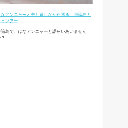
はなアンニャーと寄り道しながら巡る、与論島カ
フェツアー
与論島で、はなアンニャーと語らいあいません
か？