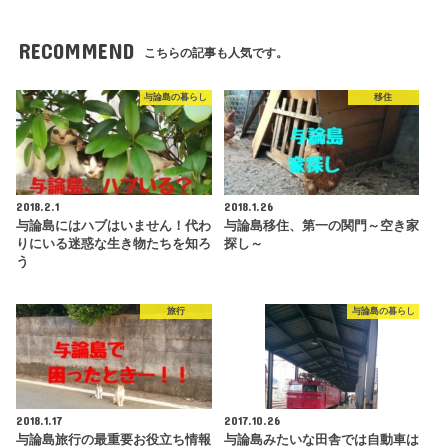
RECOMMEND
こちらの記事も人気です。
与論島の暮らし
移住
2018.2.1
2018.1.26
与論島にはハブはいません！代わ
与論島移住、第一の関門～空き家
りにいる迷惑な生き物たちを知ろ
探し～
う
旅行
与論島の暮らし
2018.1.17
2017.10.26
与論島旅行の最重要お役立ち情報
与論島みたいな田舎では自動車は