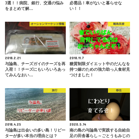
3選！！病院、銀行、交通の悩み
必需品！車がないと暮らせな
をまとめて解…
い！！
オーシャンマーケット情報
離島医療
2018.2.21
2018.11.7
与論島、チーズガイのチーズを再
糖質制限ダイエット中のだんなを
入荷！！チーズにもいろいろあっ
持つ嫁のための強力助っ人食材見
てみんなおい…
つけました！
旅行
移住
2018.4.25
2020.5.14
与論島は出会いの多い島！リピー
南の島の与論島で実践する自給自
ターが多い本当の理由とは？
足の田舎暮らし～ごとうもみじの