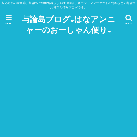
鹿児島県の最南端、与論島での田舎暮らしや移住物語、オーシャンマーケットの情報などの与論島
お役立ち情報ブログです。
与論島ブログ~はなアンニ
menu
search
ャーのおーしゃん便り~