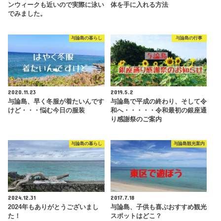
ンウィークも近いので実際に泳い
体を手に入れる方法
でみました。
与論島の暮らし
与論島の行事
2020.11.23
2019.5.2
与論島、早く冬服が着たいんです
与論島で平成の終わり、そして令
けど・・・悩む今日の服装
和へ・・・・・令和最初の銀座通
り感謝祭のご案内
与論島の暮らし
与論島観光案内
2024.12.31
2017.7.18
2024年もありがとうございまし
与論島、子供も喜ぶおすすめ観光
た！
スポットはどこ？