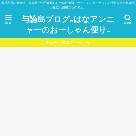
鹿児島県の最南端、与論島での田舎暮らしや移住物語、オーシャンマーケットの情報などの与論島
お役立ち情報ブログです。
与論島ブログ~はなアンニ
menu
search
ャーのおーしゃん便り~
記事一覧はこちらから