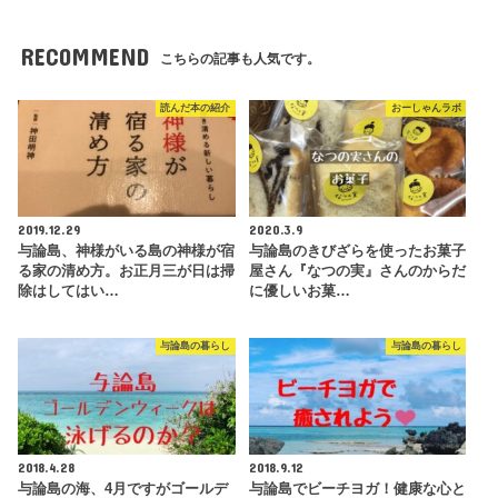
RECOMMEND
こちらの記事も人気です。
読んだ本の紹介
おーしゃんラボ
2019.12.29
2020.3.9
与論島、神様がいる島の神様が宿
与論島のきびざらを使ったお菓子
る家の清め方。お正月三が日は掃
屋さん『なつの実』さんのからだ
除はしてはい…
に優しいお菓…
与論島の暮らし
与論島の暮らし
2018.4.28
2018.9.12
与論島の海、4月ですがゴールデ
与論島でビーチヨガ！健康な心と