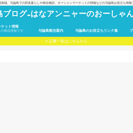
最南端、与論島での田舎暮らしや移住物語、オーシャンマーケットの情報などの与論島お役立ち情報
島ブログ~はなアンニャーのおーしゃん
ーケット情報
与論島観光案内
与論島のお役立ちリンク集
トの商品情報です。
記事一覧はこちらから