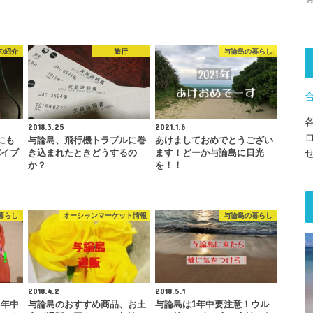
の紹介
旅行
与論島の暮らし
2018.3.25
2021.1.6
にも
与論島、飛行機トラブルに巻
あけましておめでとうござい
バイブ
き込まれたときどうするの
ます！どーか与論島に日光
か？
を！！
暮らし
オーシャンマーケット情報
与論島の暮らし
2018.4.2
2018.5.1
１年中
与論島のおすすめ商品、お土
与論島は1年中要注意！ウル