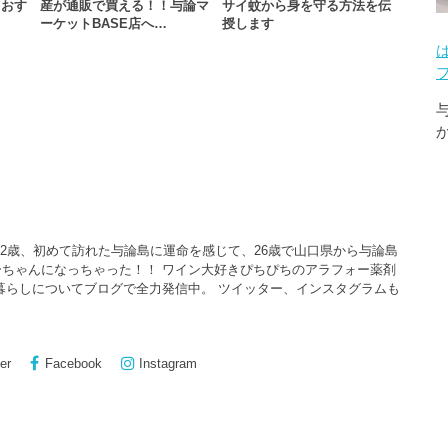
もおす
産が通販で買える！！与論マ
サイ蚊から身を守る方法を伝
ーケットBASE店へ…
授します
22歳、初めて訪れた与論島に運命を感じて、26歳で山口県から与論島
ちゃんになっちゃった！！ ワイン大好きぴちぴちのアラフォー薬剤
暮らしについてブログで全力発信中。 ツイッター、インスタグラムも
er
Facebook
Instagram