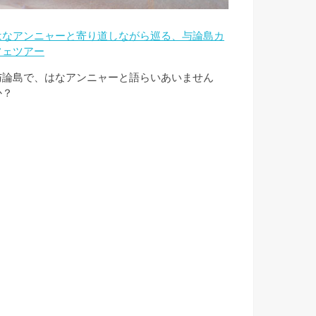
はなアンニャーと寄り道しながら巡る、与論島カ
フェツアー
与論島で、はなアンニャーと語らいあいません
か？