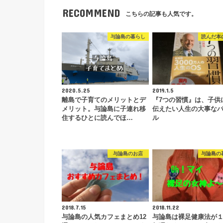
RECOMMEND
こちらの記事も人気です。
与論島の暮らし
読んだ本
2020.5.25
2019.1.5
離島で子育てのメリットとデ
『7つの習慣』は、子供
メリット。与論島に子連れ移
伝えたい人生の大事な
住するひとに読んでほ…
ル
与論島のお店
与論島の
2018.7.15
2018.11.22
与論島の人気カフェまとめ12
与論島は裸足健康法が