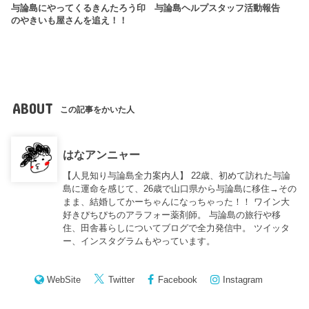
与論島にやってくるきんたろう印
与論島ヘルプスタッフ活動報告
のやきいも屋さんを追え！！
ABOUT
この記事をかいた人
はなアンニャー
【人見知り与論島全力案内人】 22歳、初めて訪れた与論
島に運命を感じて、26歳で山口県から与論島に移住→その
まま、結婚してかーちゃんになっちゃった！！ ワイン大
好きぴちぴちのアラフォー薬剤師。 与論島の旅行や移
住、田舎暮らしについてブログで全力発信中。 ツイッタ
ー、インスタグラムもやっています。
WebSite
Twitter
Facebook
Instagram