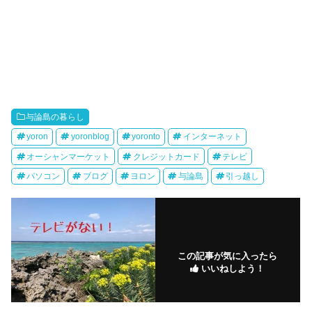
与論島の暮らし
yoron
yoronblog
yoronto
インターネット
オーシャンマーケット
クレジットカード
テレビ
パソコン
ブログ
ヨロン
与論島
引っ越し
この記事が気に入ったら
いいねしよう！