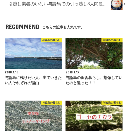
引越し業者のいない与論島での引っ越し3大問題。
RECOMMEND
こちらの記事も人気です。
与論島の暮らし
与論島の暮らし
2018.1.15
2018.1.13
与論島に残りたい人、出ていきた
与論島の田舎暮らし、想像してい
い人それぞれの理由
たのと違った！！
与論島の暮らし
与論島の暮らし