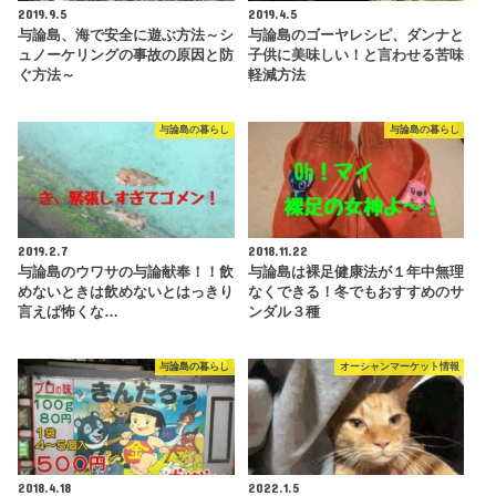
2019.9.5
2019.4.5
与論島、海で安全に遊ぶ方法～シ
与論島のゴーヤレシピ、ダンナと
ュノーケリングの事故の原因と防
子供に美味しい！と言わせる苦味
ぐ方法～
軽減方法
与論島の暮らし
与論島の暮らし
2019.2.7
2018.11.22
与論島のウワサの与論献奉！！飲
与論島は裸足健康法が１年中無理
めないときは飲めないとはっきり
なくできる！冬でもおすすめのサ
言えば怖くな…
ンダル３種
与論島の暮らし
オーシャンマーケット情報
2018.4.18
2022.1.5