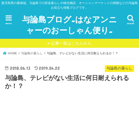
鹿児島県の最南端、与論島での田舎暮らしや移住物語、オーシャンマーケットの情報などの与論島
お役立ち情報ブログです。
与論島ブログ~はなアンニ
menu
search
ャーのおーしゃん便り~
記事一覧はこちらから
HOME
与論島の暮らし
与論島、テレビがない生活に何日耐えられるか！？
2018.06.13
2019.04.22
与論島の暮らし
与論島、テレビがない生活に何日耐えられる
か！？