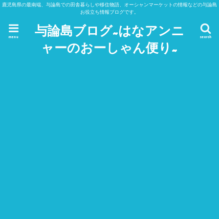
鹿児島県の最南端、与論島での田舎暮らしや移住物語、オーシャンマーケットの情報などの与論島
お役立ち情報ブログです。
与論島ブログ~はなアンニ
menu
search
ャーのおーしゃん便り~