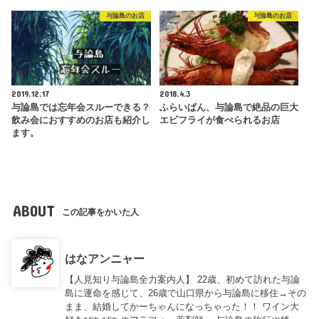
与論島のお店
与論島のお店
2019.12.17
2018.4.3
与論島では忘年会スルーできる？
ふらいぱん、与論島で絶品の巨大
飲み会におすすめのお店も紹介し
エビフライが食べられるお店
ます。
ABOUT
この記事をかいた人
はなアンニャー
【人見知り与論島全力案内人】 22歳、初めて訪れた与論
島に運命を感じて、26歳で山口県から与論島に移住→その
まま、結婚してかーちゃんになっちゃった！！ ワイン大