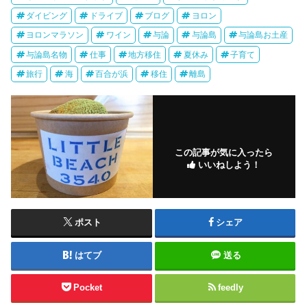
ダイビング
ドライブ
ブログ
ヨロン
ヨロンマラソン
ワイン
与論
与論島
与論島お土産
与論島名物
仕事
地方移住
夏休み
子育て
旅行
海
百合が浜
移住
離島
この記事が気に入ったら
いいねしよう！
ポスト
シェア
はてブ
送る
Pocket
feedly