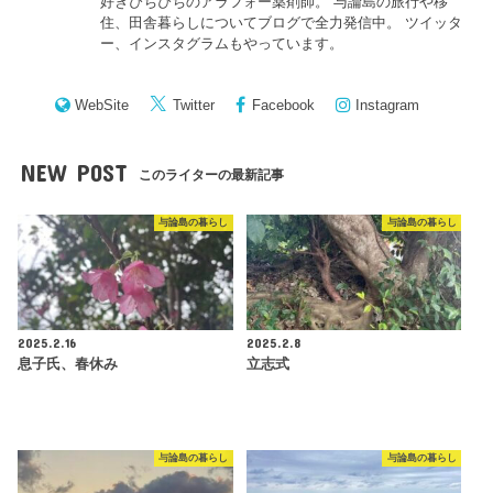
好きぴちぴちのアラフォー薬剤師。 与論島の旅行や移
住、田舎暮らしについてブログで全力発信中。 ツイッタ
ー、インスタグラムもやっています。
WebSite
Twitter
Facebook
Instagram
NEW POST
このライターの最新記事
与論島の暮らし
与論島の暮らし
2025.2.16
2025.2.8
息子氏、春休み
立志式
与論島の暮らし
与論島の暮らし