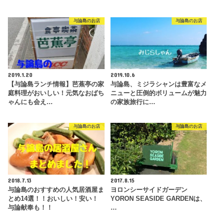
与論島のお店
与論島のお店
2019.1.20
2019.10.6
【与論島ランチ情報】芭蕉亭の家
与論島、ミジラシャンは豊富なメ
庭料理がおいしい！元気なおばち
ニューと圧倒的ボリュームが魅力
ゃんにも会え…
の家族旅行に…
与論島のお店
与論島のお店
2018.7.13
2017.8.15
与論島のおすすめの人気居酒屋ま
ヨロンシーサイドガーデン
とめ14選！！おいしい！安い！
YORON SEASIDE GARDENは、
与論献奉も！！
…