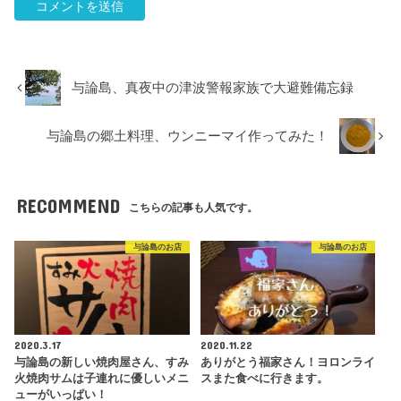
与論島、真夜中の津波警報家族で大避難備忘録
与論島の郷土料理、ウンニーマイ作ってみた！
RECOMMEND
こちらの記事も人気です。
与論島のお店
与論島のお店
2020.3.17
2020.11.22
与論島の新しい焼肉屋さん、すみ
ありがとう福家さん！ヨロンライ
火焼肉サムは子連れに優しいメニ
スまた食べに行きます。
ューがいっぱい！