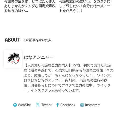
与論島の空き家、じつはたくさん
与論島旅行の思い出、をカタチに
ありませんか？ムダな固定資産税
して残したい！自分だけの旅ノー
を払うのはや…
トを作ろう！！
ABOUT
この記事をかいた人
はなアンニャー
【人見知り与論島全力案内人】 22歳、初めて訪れた与論
島に運命を感じて、26歳で山口県から与論島に移住→その
まま、結婚してかーちゃんになっちゃった！！ ワイン大
好きぴちぴちのアラフォー薬剤師。 与論島の旅行や移
住、田舎暮らしについてブログで全力発信中。 ツイッタ
ー、インスタグラムもやっています。
WebSite
Twitter
Facebook
Instagram