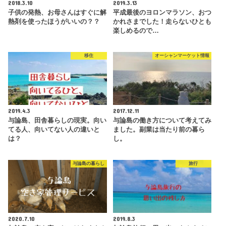
2018.3.10
2019.3.13
子供の発熱、お母さんはすぐに解
平成最後のヨロンマラソン、おつ
熱剤を使ったほうがいいの？？
かれさまでした！走らないひとも
楽しめるので…
移住
オーシャンマーケット情報
2019.4.3
2017.12.11
与論島、田舎暮らしの現実。向い
与論島の働き方について考えてみ
てる人、向いてない人の違いと
ました。副業は当たり前の暮ら
は？
し。
与論島の暮らし
旅行
2020.7.10
2019.8.3