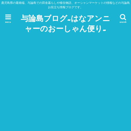
鹿児島県の最南端、与論島での田舎暮らしや移住物語、オーシャンマーケットの情報などの与論島
お役立ち情報ブログです。
与論島ブログ~はなアンニ
menu
search
ャーのおーしゃん便り~