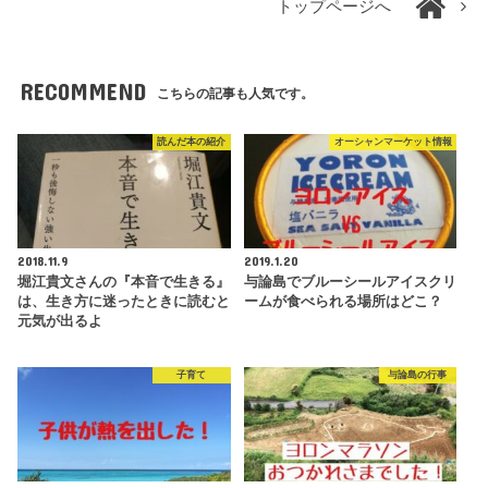
トップページへ
RECOMMEND
こちらの記事も人気です。
読んだ本の紹介
オーシャンマーケット情報
2018.11.9
2019.1.20
堀江貴文さんの『本音で生きる』
与論島でブルーシールアイスクリ
は、生き方に迷ったときに読むと
ームが食べられる場所はどこ？
元気が出るよ
子育て
与論島の行事