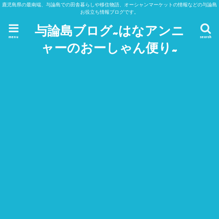
鹿児島県の最南端、与論島での田舎暮らしや移住物語、オーシャンマーケットの情報などの与論島
お役立ち情報ブログです。
与論島ブログ~はなアンニ
menu
search
ャーのおーしゃん便り~