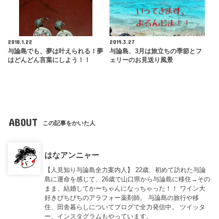
2018.1.22
2019.3.27
与論島でも、夢は叶えられる！夢
与論島、3月は旅立ちの季節とフ
はどんどん言葉にしよう！！
ェリーのお見送り風景
ABOUT
この記事をかいた人
はなアンニャー
【人見知り与論島全力案内人】 22歳、初めて訪れた与論
島に運命を感じて、26歳で山口県から与論島に移住→その
まま、結婚してかーちゃんになっちゃった！！ ワイン大
好きぴちぴちのアラフォー薬剤師。 与論島の旅行や移
住、田舎暮らしについてブログで全力発信中。 ツイッタ
ー、インスタグラムもやっています。