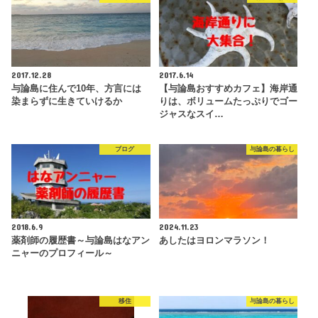
2017.12.28
2017.6.14
与論島に住んで10年、方言には
【与論島おすすめカフェ】海岸通
染まらずに生きていけるか
りは、ボリュームたっぷりでゴー
ジャスなスイ…
ブログ
与論島の暮らし
2018.6.9
2024.11.23
薬剤師の履歴書～与論島はなアン
あしたはヨロンマラソン！
ニャーのプロフィール～
移住
与論島の暮らし