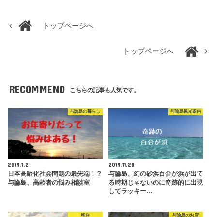
トップページへ
トップページへ
RECOMMEND
こちらの記事も人気です。
与論島の暮らし
与論島観光案内
2019.1.2
2019.11.28
日本高齢化社会問題の最先端！？
与論島、幻の砂浜百合が浜が出て
与論島、高齢者の悩み相談室
る時期じゃないのに奇跡的に出現
してラッキー…
移住
与論島のお店