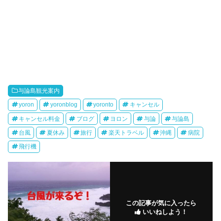
与論島観光案内
yoron
yoronblog
yoronto
キャンセル
キャンセル料金
ブログ
ヨロン
与論
与論島
台風
夏休み
旅行
楽天トラベル
沖縄
病院
飛行機
この記事が気に入ったら
いいねしよう！