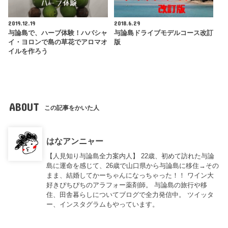
2019.12.19
2018.6.29
与論島で、ハーブ体験！ハバシャ
与論島ドライブモデルコース改訂
イ・ヨロンで島の草花でアロマオ
版
イルを作ろう
ABOUT
この記事をかいた人
はなアンニャー
【人見知り与論島全力案内人】 22歳、初めて訪れた与論
島に運命を感じて、26歳で山口県から与論島に移住→その
まま、結婚してかーちゃんになっちゃった！！ ワイン大
好きぴちぴちのアラフォー薬剤師。 与論島の旅行や移
住、田舎暮らしについてブログで全力発信中。 ツイッタ
ー、インスタグラムもやっています。