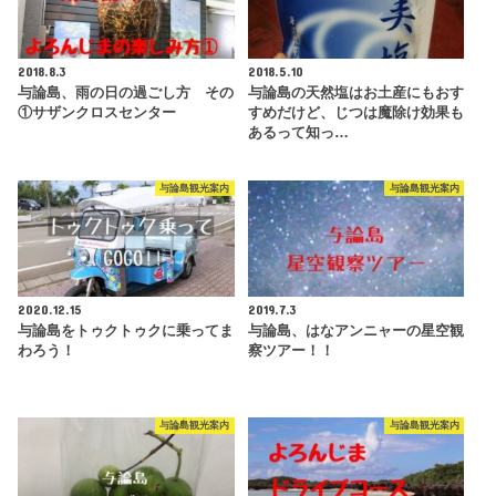
2018.8.3
2018.5.10
与論島、雨の日の過ごし方 その
与論島の天然塩はお土産にもおす
①サザンクロスセンター
すめだけど、じつは魔除け効果も
あるって知っ…
与論島観光案内
与論島観光案内
2020.12.15
2019.7.3
与論島をトゥクトゥクに乗ってま
与論島、はなアンニャーの星空観
わろう！
察ツアー！！
与論島観光案内
与論島観光案内