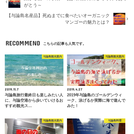
がとう～
【与論島名産品】死ぬまでに食べたいオーガニック
マンゴーの魅力とは？
RECOMMEND
こちらの記事も人気です。
与論島観光案内
与論島観光案内
2019.11.7
2019.4.27
与論島旅行最終日も楽しみたい人
2019年与論島のゴールデンウィ
に、与論空港から歩いていけるお
ーク、泳げるか実際に海で遊んで
すすめ観光ス…
みた！
与論島観光案内
与論島料理