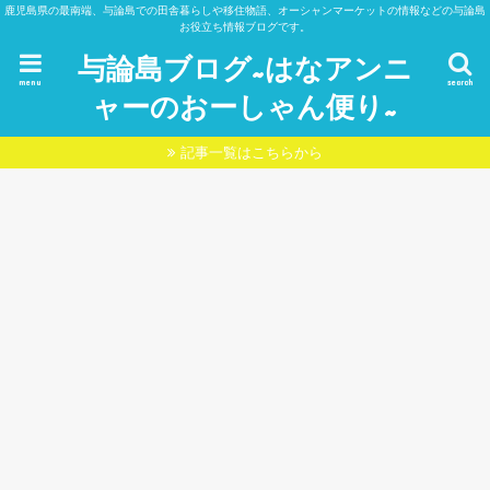
鹿児島県の最南端、与論島での田舎暮らしや移住物語、オーシャンマーケットの情報などの与論島
お役立ち情報ブログです。
与論島ブログ~はなアンニ
menu
search
ャーのおーしゃん便り~
記事一覧はこちらから