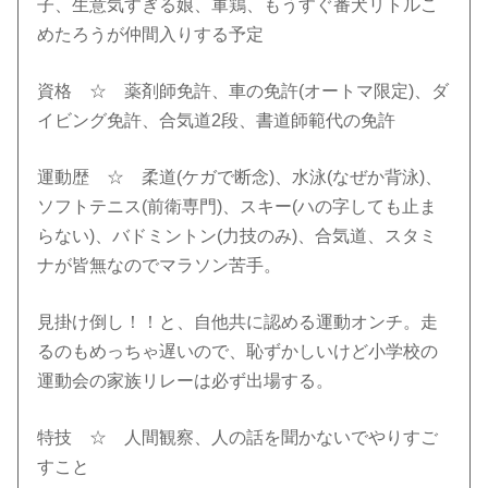
子、生意気すぎる娘、軍鶏、もうすぐ番犬リトルこ
めたろうが仲間入りする予定
資格 ☆ 薬剤師免許、車の免許(オートマ限定)、ダ
イビング免許、合気道2段、書道師範代の免許
運動歴 ☆ 柔道(ケガで断念)、水泳(なぜか背泳)、
ソフトテニス(前衛専門)、スキー(ハの字しても止ま
らない)、バドミントン(力技のみ)、合気道、スタミ
ナが皆無なのでマラソン苦手。
見掛け倒し！！と、自他共に認める運動オンチ。走
るのもめっちゃ遅いので、恥ずかしいけど小学校の
運動会の家族リレーは必ず出場する。
特技 ☆ 人間観察、人の話を聞かないでやりすご
すこと