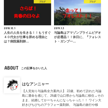
ブログ
ブログ
2018.12.1
2019.1.3
人生の人生を生きる！！もうすぐ
与論島はアマゾンプライムビデオ
４０代女が仕事を辞める理由と
が必需品！！休日に、『フォレス
は？病院薬剤師…
ト・ガンプ一…
ABOUT
この記事をかいた人
はなアンニャー
【人見知り与論島全力案内人】 22歳、初めて訪れた与論
島に運命を感じて、26歳で山口県から与論島に移住→その
まま、結婚してかーちゃんになっちゃった！！ ワイン大
好きぴちぴちのアラフォー薬剤師。 与論島の旅行や移