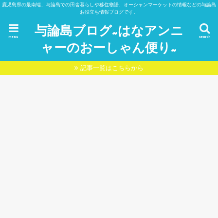
鹿児島県の最南端、与論島での田舎暮らしや移住物語、オーシャンマーケットの情報などの与論島
お役立ち情報ブログです。
与論島ブログ~はなアンニ
menu
search
ャーのおーしゃん便り~
記事一覧はこちらから