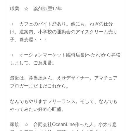
職業 ☆ 薬剤師歴17年
＋ カフェのバイト歴あり。他にも、ねぎの仕分
け、道案内、小学校の運動会のアイスクリーム売り
子、蕎麦屋・・・
＋ オーシャンマーケット臨時店番(へたれ)から昇格
しまして、ご意見番。
最近は、弁当屋さん、えせデザイナー、アマチュア
ブロガーまだまだこれから。
なんでもやりますフリーランス。そして、なんでも
やってみたい好奇心旺盛。
家族 ☆ 合同会社OceanLine作った人、小太り息