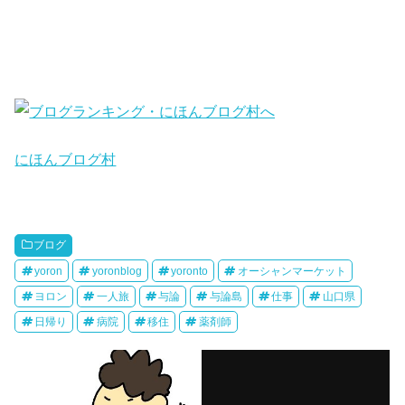
に
ほんブログ村
ブログ
yoron
yoronblog
yoronto
オーシャンマーケット
ヨロン
一人旅
与論
与論島
仕事
山口県
日帰り
病院
移住
薬剤師