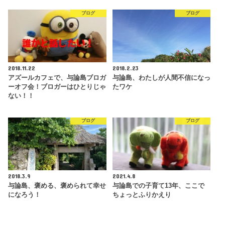
ブログ
ブログ
2018.11.22
2018.2.23
アズールカフェで、与論島ブロガ
与論島、わたしが人間不信になっ
ーオフ会！ブロガーはひとりじゃ
たワケ
ない！！
ブログ
ブログ
2018.3.9
2021.4.8
与論島、褒める、褒められて幸せ
与論島での子育て13年、ここで
になろう！
ちょっとふりかえり