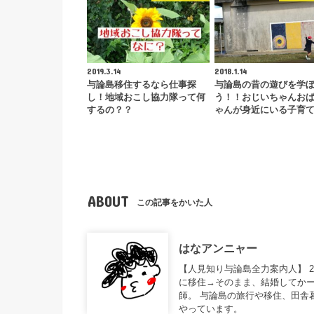
2019.3.14
2018.1.14
与論島移住するなら仕事探
与論島の昔の遊びを学
し！地域おこし協力隊って何
う！！おじいちゃんお
するの？？
ゃんが身近にいる子育
ABOUT
この記事をかいた人
はなアンニャー
【人見知り与論島全力案内人】 
に移住→そのまま、結婚してかー
師。 与論島の旅行や移住、田舎
やっています。