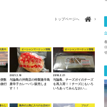
トップページへ
光案内
オーシャンマーケット情報
オーシャンマーケット情報
2021.3.18
2018.2.21
は便数
与論島の沖商店の特製激辛島
与論島、チーズガイのチーズ
の旅行
唐辛子カレーパン販売しま
を再入荷！！チーズにもいろ
す！！
いろあってみんなおい…
暮らし
島外のお気に入りのお店紹介
ブログ