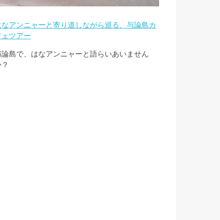
はなアンニャーと寄り道しながら巡る、与論島カ
フェツアー
与論島で、はなアンニャーと語らいあいません
か？