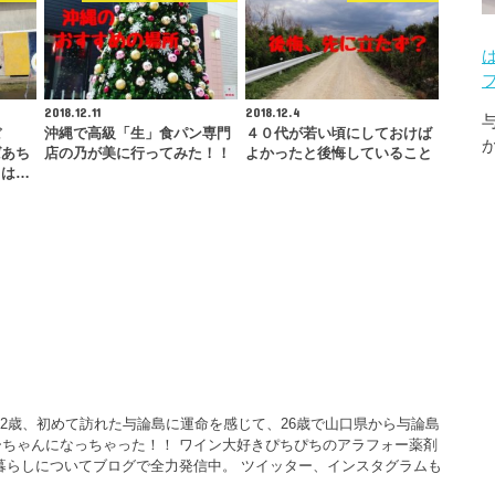
2018.12.11
2018.12.4
ぼ
沖縄で高級「生」食パン専門
４０代が若い頃にしておけば
ばあち
店の乃が美に行ってみた！！
よかったと後悔していること
ては…
22歳、初めて訪れた与論島に運命を感じて、26歳で山口県から与論島
ちゃんになっちゃった！！ ワイン大好きぴちぴちのアラフォー薬剤
暮らしについてブログで全力発信中。 ツイッター、インスタグラムも