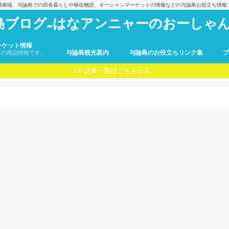
最南端、与論島での田舎暮らしや移住物語、オーシャンマーケットの情報などの与論島お役立ち情報
島ブログ~はなアンニャーのおーしゃん
ーケット情報
与論島観光案内
与論島のお役立ちリンク集
トの商品情報です。
記事一覧はこちらから