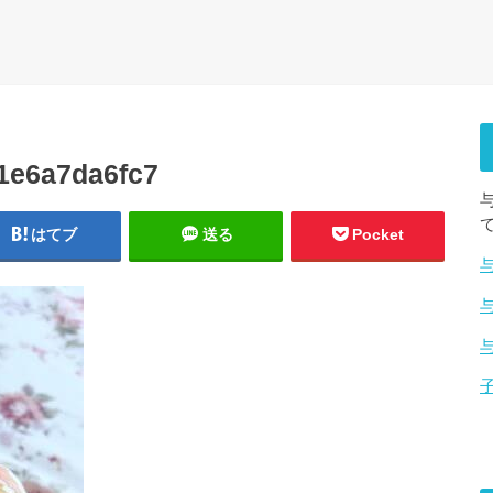
a1e6a7da6fc7
はてブ
送る
Pocket